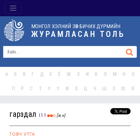
МОНГОЛ ХЭЛНИЙ ЗӨВ БИЧИХ ДҮРМИЙН
ЖУРАМЛАСАН ТОЛЬ
А
Б
В
Г
Д
Е
Ё
Ж
З
И
К
Л
М
Н
О
П
Р
С
Т
У
Ү
Ф
Х
Ц
Ч
Ш
Э
Ю
Я
гарздал
I.1.1
[ж.н]
ТОВЧ УТГА