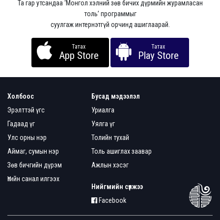
Та гар утсандаа ‘Монгол хэлний зөв бичих дүрмийн журамласан
толь’ программыг
суулгаж интернэтгүй орчинд ашиглаарай.
Татах
Татах
App Store
Play Store
Холбоос
Бусад мэдээлэл
Эрэлттэй үгс
Уриалга
Гадаад үг
Уялга үг
Улс орны нэр
Толийн тухай
Аймаг, сумын нэр
Толь ашиглах заавар
Зөв бичгийн дүрэм
Ажлын хэсэг
Үгийн санал илгээх
Нийгмийн сүлжээ
Facebook