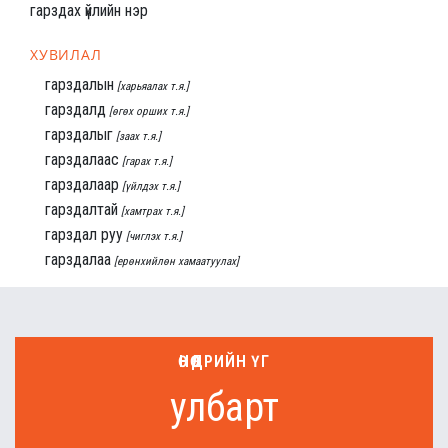
гарздах үйлийн нэр
ХУВИЛАЛ
гарздалын
[харьяалах т.я.]
гарздалд
[өгөх орших т.я.]
гарздалыг
[заах т.я.]
гарздалаас
[гарах т.я.]
гарздалаар
[үйлдэх т.я.]
гарздалтай
[хамтрах т.я.]
гарздал руу
[чиглэх т.я.]
гарздалаа
[ерөнхийлөн хамаатуулах]
ӨНӨӨДРИЙН ҮГ
улбарт