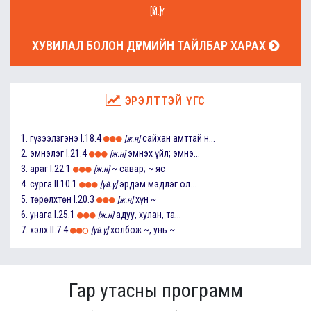
[ҮЙ.Ү]
ХУВИЛАЛ БОЛОН ДҮРМИЙН ТАЙЛБАР ХАРАХ
ЭРЭЛТТЭЙ ҮГС
1.
гүзээлзгэнэ
I.18.4
сайхан амттай н...
[ж.н]
2.
эмнэлэг
I.21.4
эмнэх үйл; эмнэ...
[ж.н]
3.
араг
I.22.1
~ савар; ~ яс
[ж.н]
4.
сурга
II.10.1
эрдэм мэдлэг ол...
[үй.ү]
5.
төрөлхтөн
I.20.3
хүн ~
[ж.н]
6.
унага
I.25.1
адуу, хулан, та...
[ж.н]
7.
хэлх
II.7.4
холбож ~, унь ~...
[үй.ү]
Гар утасны программ