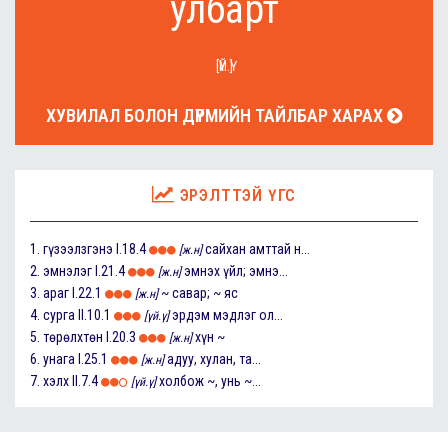
улбарт
[ҮЙ.Ү]
ХУВИЛАЛ БОЛОН ДҮРМИЙН ТАЙЛБАР ХАРАХ
ЭРЭЛТТЭЙ ҮГС
1.
гүзээлзгэнэ
I.18.4
сайхан амттай н...
[ж.н]
2.
эмнэлэг
I.21.4
эмнэх үйл; эмнэ...
[ж.н]
3.
араг
I.22.1
~ савар; ~ яс
[ж.н]
4.
сурга
II.10.1
эрдэм мэдлэг ол...
[үй.ү]
5.
төрөлхтөн
I.20.3
хүн ~
[ж.н]
6.
унага
I.25.1
адуу, хулан, та...
[ж.н]
7.
хэлх
II.7.4
холбож ~, унь ~...
[үй.ү]