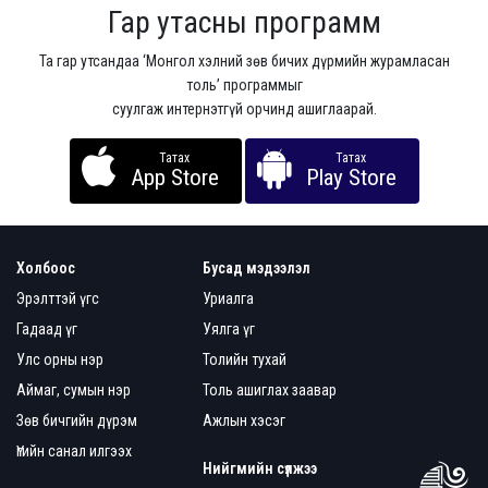
Гар утасны программ
Та гар утсандаа ‘Монгол хэлний зөв бичих дүрмийн журамласан
толь’ программыг
суулгаж интернэтгүй орчинд ашиглаарай.
Татах
Татах
App Store
Play Store
Холбоос
Бусад мэдээлэл
Эрэлттэй үгс
Уриалга
Гадаад үг
Уялга үг
Улс орны нэр
Толийн тухай
Аймаг, сумын нэр
Толь ашиглах заавар
Зөв бичгийн дүрэм
Ажлын хэсэг
Үгийн санал илгээх
Нийгмийн сүлжээ