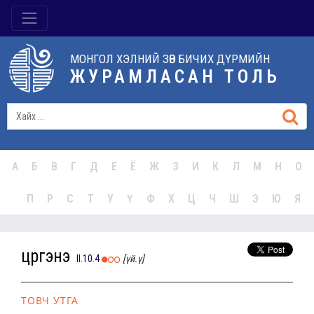
МОНГОЛ ХЭЛНИЙ ЗӨВ БИЧИХ ДҮРМИЙН
ЖУРАМЛАСАН ТОЛЬ
А
Б
В
Г
Д
Е
Ё
Ж
З
И
К
Л
М
Н
О
П
Р
С
Т
У
Ү
Ф
Х
Ц
Ч
Ш
Э
Ю
Я
цүргэнэ
II.10.4
[үй.ү]
ТОВЧ УТГА