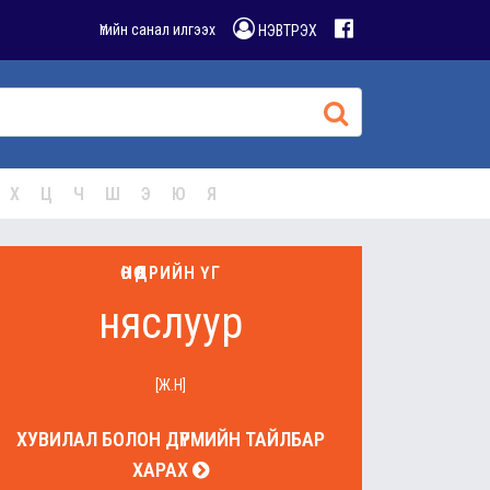
Үгийн санал илгээх
НЭВТРЭХ
Х
Ц
Ч
Ш
Э
Ю
Я
ӨНӨӨДРИЙН ҮГ
няслуур
[Ж.Н]
ХУВИЛАЛ БОЛОН ДҮРМИЙН ТАЙЛБАР
ХАРАХ