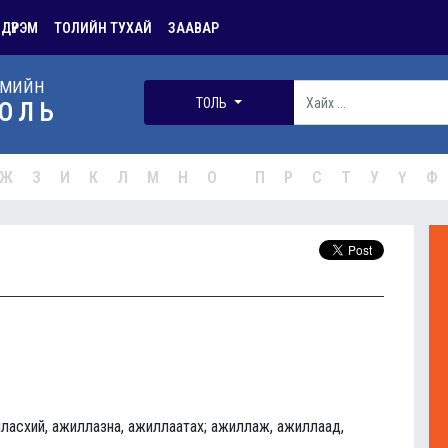
 ДҮРЭМ
ТОЛИЙН ТУХАЙ
ЗААВАР
РМИЙН
ТОЛЬ
ОЛЬ
Ж
З
И
К
Л
М
Н
О
П
Р
С
Т
У
Ү
Ф
ласхий, ажиллазна, ажиллаатах; ажиллаж, ажиллаад,