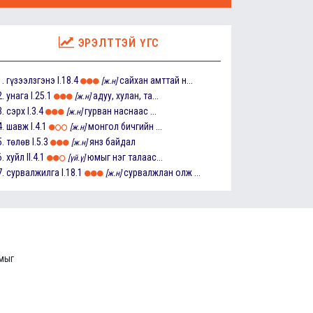
ЭРЭЛТТЭЙ ҮГС
1.
гүзээлзгэнэ
I.18.4
сайхан амттай н...
[ж.н]
2.
унага
I.25.1
адуу, хулан, та...
[ж.н]
3.
сэрх
I.3.4
гурван наснаас ...
[ж.н]
4.
шавж
I.4.1
монгол бичгийн ...
[ж.н]
5.
төлөв
I.5.3
янз байдал
[ж.н]
6.
хуйл
II.4.1
юмыг нэг талаас...
[үй.ү]
7.
сурвалжилга
I.18.1
сурвалжлан олж ...
[ж.н]
ммыг