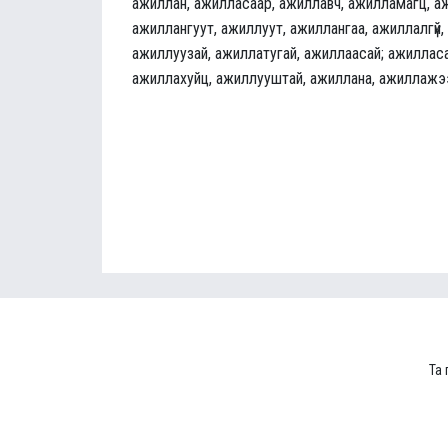
ажиллан, ажилласаар, ажиллавч, ажилламагц, а
ажиллангуут, ажиллуут, ажиллангаа, ажиллалгүй,
ажиллуузай, ажиллатугай, ажиллаасай; ажилласа
ажиллахуйц, ажиллууштай, ажиллана, ажиллажэ
Та 