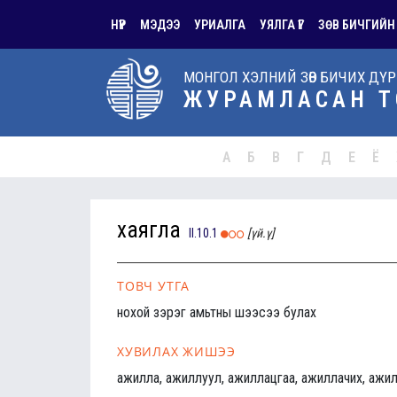
НҮҮР
МЭДЭЭ
УРИАЛГА
УЯЛГА ҮГ
ЗӨВ БИЧГИЙН
МОНГОЛ ХЭЛНИЙ ЗӨВ БИЧИХ ДҮ
ЖУРАМЛАСАН Т
А
Б
В
Г
Д
Е
Ё
хаягла
II.10.1
[үй.ү]
ТОВЧ УТГА
нохой зэрэг амьтны шээсээ булах
ХУВИЛАХ ЖИШЭЭ
ажилла, ажиллуул, ажиллацгаа, ажиллачих, ажил