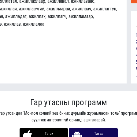
жиллатал, ажиллахлаар, ажиллавал, ажиллаваас,
 ажиллая, ажилласугай, ажиллаарай, ажиллаач, ажиллагтун,
н, ажилладаг, ажиллах, ажиллагч, ажилламаар,
э, ажиллав, ажиллалаа
Гар утасны программ
гар утсандаа ‘Монгол хэлний зөв бичих дүрмийн журамласан толь’ програ
суулгаж интернэтгүй орчинд ашиглаарай.
Татах
Татах