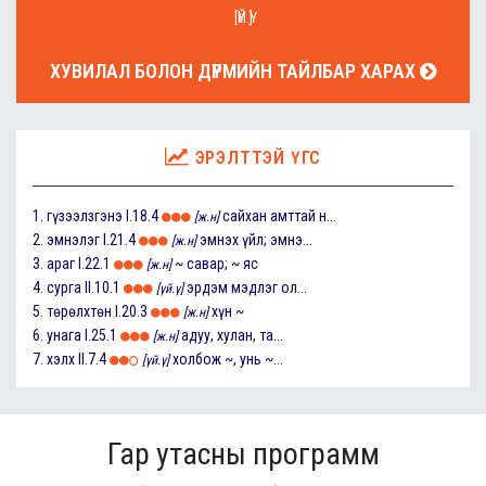
[ҮЙ.Ү]
ХУВИЛАЛ БОЛОН ДҮРМИЙН ТАЙЛБАР ХАРАХ
ЭРЭЛТТЭЙ ҮГС
1.
гүзээлзгэнэ
I.18.4
сайхан амттай н...
[ж.н]
2.
эмнэлэг
I.21.4
эмнэх үйл; эмнэ...
[ж.н]
3.
араг
I.22.1
~ савар; ~ яс
[ж.н]
4.
сурга
II.10.1
эрдэм мэдлэг ол...
[үй.ү]
5.
төрөлхтөн
I.20.3
хүн ~
[ж.н]
6.
унага
I.25.1
адуу, хулан, та...
[ж.н]
7.
хэлх
II.7.4
холбож ~, унь ~...
[үй.ү]
Гар утасны программ