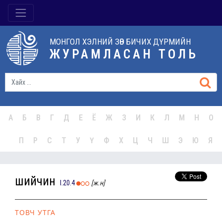
МОНГОЛ ХЭЛНИЙ ЗӨВ БИЧИХ ДҮРМИЙН
ЖУРАМЛАСАН ТОЛЬ
А
Б
В
Г
Д
Е
Ё
Ж
З
И
К
Л
М
Н
О
П
Р
С
Т
У
Ү
Ф
Х
Ц
Ч
Ш
Э
Ю
Я
шийчин
I.20.4
[ж.н]
ТОВЧ УТГА