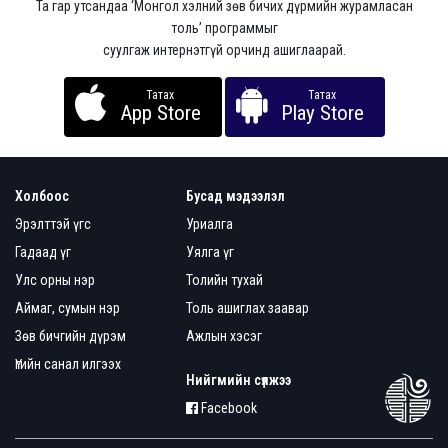
Та гар утсандаа ‘Монгол хэлний зөв бичих дүрмийн журамласан
толь’ программыг
суулгаж интернэтгүй орчинд ашиглаарай.
Татах
Татах
App Store
Play Store
Холбоос
Бусад мэдээлэл
Эрэлттэй үгс
Уриалга
Гадаад үг
Уялга үг
Улс орны нэр
Толийн тухай
Аймаг, сумын нэр
Толь ашиглах заавар
Зөв бичгийн дүрэм
Ажлын хэсэг
Үгийн санал илгээх
Нийгмийн сүлжээ
Facebook