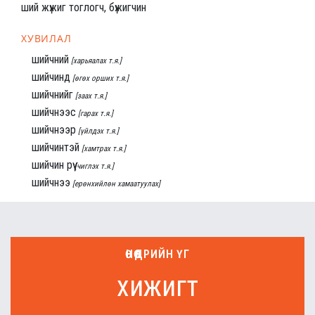
ший жүжиг тоглогч, бүжигчин
ХУВИЛАЛ
шийчний
[харьяалах т.я.]
шийчинд
[өгөх орших т.я.]
шийчнийг
[заах т.я.]
шийчнээс
[гарах т.я.]
шийчнээр
[үйлдэх т.я.]
шийчинтэй
[хамтрах т.я.]
шийчин рүү
[чиглэх т.я.]
шийчнээ
[ерөнхийлөн хамаатуулах]
ӨНӨӨДРИЙН ҮГ
хижигт