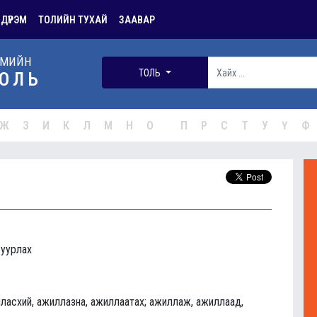
 ДҮРЭМ
ТОЛИЙН ТУХАЙ
ЗААВАР
РМИЙН
ТОЛЬ
ОЛЬ
Ж
З
И
К
Л
М
Н
О
П
Р
С
Т
У
Ү
Ф
 уурлах
ласхий, ажиллазна, ажиллаатах; ажиллаж, ажиллаад,