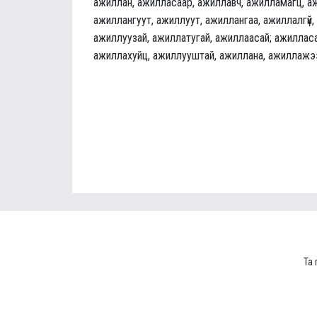
ажиллан, ажилласаар, ажиллавч, ажилламагц, а
ажиллангуут, ажиллуут, ажиллангаа, ажиллалгүй,
ажиллуузай, ажиллатугай, ажиллаасай; ажилласа
ажиллахуйц, ажиллууштай, ажиллана, ажиллажэ
Та 