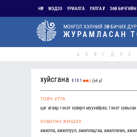
НҮҮР
МЭДЭЭ
УРИАЛГА
УЯЛГА ҮГ
ЗӨВ БИЧГИЙН
МОНГОЛ ХЭЛНИЙ ЗӨВ БИЧИХ ДҮ
ЖУРАМЛАСАН Т
А
Б
В
Г
Д
Е
Ё
хуйсгана
II.10.1
[үй.ү]
ТОВЧ УТГА
цаг агаар гэнэт хувирч муухайрах; гэнэт хувьсан
ХУВИЛАХ ЖИШЭЭ
ажилла, ажиллуул, ажиллацгаа, ажиллачих, ажил