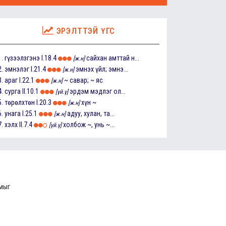
ЭРЭЛТТЭЙ ҮГС
1.
гүзээлзгэнэ
I.18.4
сайхан амттай н...
[ж.н]
2.
эмнэлэг
I.21.4
эмнэх үйл; эмнэ...
[ж.н]
3.
араг
I.22.1
~ савар; ~ яс
[ж.н]
4.
сурга
II.10.1
эрдэм мэдлэг ол...
[үй.ү]
5.
төрөлхтөн
I.20.3
хүн ~
[ж.н]
6.
унага
I.25.1
адуу, хулан, та...
[ж.н]
7.
хэлх
II.7.4
холбож ~, унь ~...
[үй.ү]
ммыг