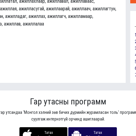
жиллатал, ажиллахлаар, ажиллавал, ажиллаваас,
 ажиллая, ажилласугай, ажиллаарай, ажиллаач, ажиллагтун,
н, ажилладаг, ажиллах, ажиллагч, ажилламаар,
э, ажиллав, ажиллалаа
Гар утасны программ
гар утсандаа ‘Монгол хэлний зөв бичих дүрмийн журамласан толь’ програ
суулгаж интернэтгүй орчинд ашиглаарай.
Татах
Татах