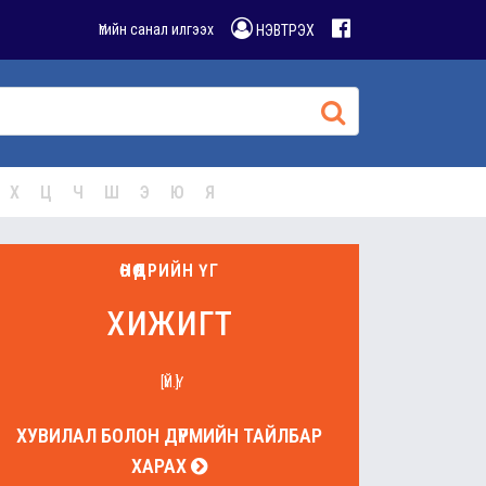
Үгийн санал илгээх
НЭВТРЭХ
Х
Ц
Ч
Ш
Э
Ю
Я
ӨНӨӨДРИЙН ҮГ
хижигт
[ҮЙ.Ү]
ХУВИЛАЛ БОЛОН ДҮРМИЙН ТАЙЛБАР
ХАРАХ