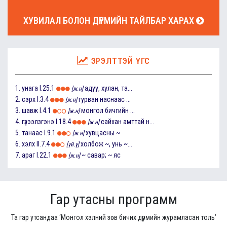
ХУВИЛАЛ БОЛОН ДҮРМИЙН ТАЙЛБАР ХАРАХ
ЭРЭЛТТЭЙ ҮГС
1.
унага
I.25.1
адуу, хулан, та...
[ж.н]
2.
сэрх
I.3.4
гурван наснаас ...
[ж.н]
3.
шавж
I.4.1
монгол бичгийн ...
[ж.н]
4.
гүзээлзгэнэ
I.18.4
сайхан амттай н...
[ж.н]
5.
танаас
I.9.1
хувцасны ~
[ж.н]
6.
хэлх
II.7.4
холбож ~, унь ~...
[үй.ү]
7.
араг
I.22.1
~ савар; ~ яс
[ж.н]
Гар утасны программ
Та гар утсандаа ‘Монгол хэлний зөв бичих дүрмийн журамласан толь’