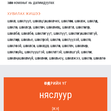
зөөлөн номхныг нь далимдуулах
ХУВИЛАХ ЖИШЭЭ
шөвхөл, шөвхлүүл, шөвхөлцгөө, шөвхөлчих, шөвхлөөтөх; шөвхөлж, шөвхлөөд,
шөвхлөн, шөвхөлсөөр, шөвхлөвч, шөвхөлмөгц, шөвхөлтөл, шөвхлөхлөөр,
шөвхөлбөл, шөвхөлбөөс, шөвхлөнгүүт, шөвхлүүт, шөвхлөнгөө, шөвхлөлгүй,
шөвхлөхөөр; шөвхөлье, шөвхлөөрэй, шөвхлөөч, шөвхлүүзэй, шөвхлөг,
шөвхлөөсэй, шөвхөлсөн, шөвхөлдөг, шөвхлөх, шөвхлөгч, шөвхөлмөөр,
шөвхлөхүйц, шөвхлүүштэй, шөвхлөлтэй, шөвхөлшгүй, шөвхлөм;
шөвхөлнө, шөвхөлмүй, шөвхөлнөм, шөвхөльюү, шөвхөлжээ, шөвхлөв, шөвхөллөө
ӨНӨӨДРИЙН ҮГ
няслуур
[Ж.Н]