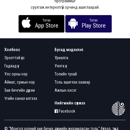
программыг
суулгаж интернэтгүй орчинд ашиглаарай.
Татах
Татах
App Store
Play Store
Холбоос
Бусад мэдээлэл
Эрэлттэй үгс
Уриалга
Гадаад үг
Уялга үг
Улс орны нэр
Толийн тухай
Аймаг, сумын нэр
Толь ашиглах заавар
Зөв бичгийн дүрэм
Ажлын хэсэг
Үгийн санал илгээх
Нийгмийн сүлжээ
Facebook
© “Монгол хэлний зөв бичих дүрмийн журамласан толь” бүтээл, түүнд