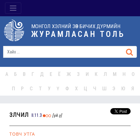
МОНГОЛ ХЭЛНИЙ ЗӨВ БИЧИХ ДҮРМИЙН
ЖУРАМЛАСАН ТОЛЬ
А
Б
В
Г
Д
Е
Ё
Ж
З
И
К
Л
М
Н
О
П
Р
С
Т
У
Ү
Ф
Х
Ц
Ч
Ш
Э
Ю
Я
зөөлчил
II.11.3
[үй.ү]
ТОВЧ УТГА