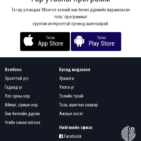
Та гар утсандаа ‘Монгол хэлний зөв бичих дүрмийн журамласан
толь’ программыг
суулгаж интернэтгүй орчинд ашиглаарай.
Татах
Татах
App Store
Play Store
Холбоос
Бусад мэдээлэл
Эрэлттэй үгс
Уриалга
Гадаад үг
Уялга үг
Улс орны нэр
Толийн тухай
Аймаг, сумын нэр
Толь ашиглах заавар
Зөв бичгийн дүрэм
Ажлын хэсэг
Үгийн санал илгээх
Нийгмийн сүлжээ
Facebook