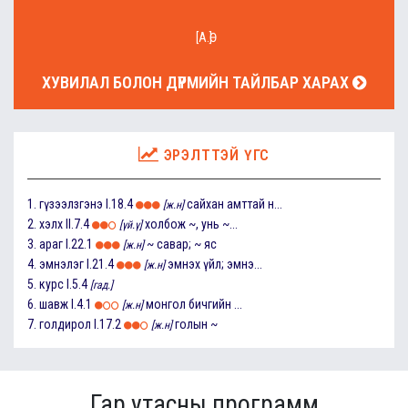
[А.Ө]
ХУВИЛАЛ БОЛОН ДҮРМИЙН ТАЙЛБАР ХАРАХ
ЭРЭЛТТЭЙ ҮГС
1.
гүзээлзгэнэ
I.18.4
сайхан амттай н...
[ж.н]
2.
хэлх
II.7.4
холбож ~, унь ~...
[үй.ү]
3.
араг
I.22.1
~ савар; ~ яс
[ж.н]
4.
эмнэлэг
I.21.4
эмнэх үйл; эмнэ...
[ж.н]
5.
курс
I.5.4
[гад.]
6.
шавж
I.4.1
монгол бичгийн ...
[ж.н]
7.
голдирол
I.17.2
голын ~
[ж.н]
Гар утасны программ