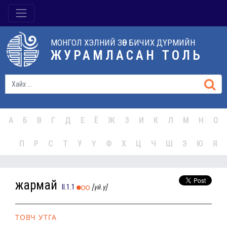
МОНГОЛ ХЭЛНИЙ ЗӨВ БИЧИХ ДҮРМИЙН
ЖУРАМЛАСАН ТОЛЬ
А
Б
В
Г
Д
Е
Ё
Ж
З
И
К
Л
М
Н
О
П
Р
С
Т
У
Ү
Ф
Х
Ц
Ч
Ш
Э
Ю
Я
жармай
II.1.1
[үй.ү]
ТОВЧ УТГА