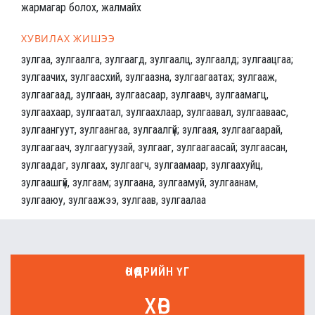
жармагар болох, жалмайх
ХУВИЛАХ ЖИШЭЭ
зулгаа, зулгаалга, зулгаагд, зулгаалц, зулгаалд; зулгаацгаа;
зулгаачих, зулгаасхий, зулгаазна, зулгаагаатах; зулгааж,
зулгаагаад, зулгаан, зулгаасаар, зулгаавч, зулгаамагц,
зулгаахаар, зулгаатал, зулгаахлаар, зулгаавал, зулгааваас,
зулгаангуут, зулгаангаа, зулгаалгүй; зулгаая, зулгаагаарай,
зулгаагаач, зулгаагуузай, зулгааг, зулгаагаасай; зулгаасан,
зулгаадаг, зулгаах, зулгаагч, зулгаамаар, зулгаахуйц,
зулгаашгүй, зулгаам; зулгаана, зулгаамуй, зулгаанам,
зулгааюу, зулгаажээ, зулгаав, зулгаалаа
ӨНӨӨДРИЙН ҮГ
хөв