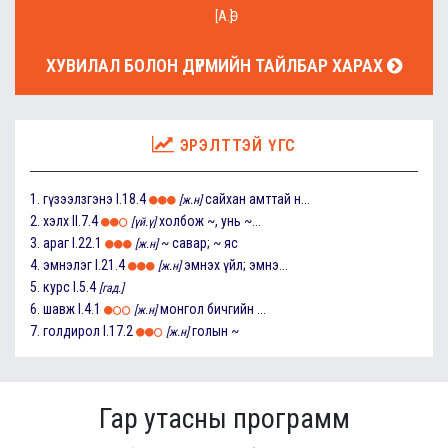
[А.Ө]
ХУВИЛАЛ БОЛОН ДҮРМИЙН ТАЙЛБАР ХАРАХ
ЭРЭЛТТЭЙ ҮГС
1.
гүзээлзгэнэ
I.18.4
сайхан амттай н...
[ж.н]
2.
хэлх
II.7.4
холбож ~, унь ~...
[үй.ү]
3.
араг
I.22.1
~ савар; ~ яс
[ж.н]
4.
эмнэлэг
I.21.4
эмнэх үйл; эмнэ...
[ж.н]
5.
курс
I.5.4
[гад.]
6.
шавж
I.4.1
монгол бичгийн ...
[ж.н]
7.
голдирол
I.17.2
голын ~
[ж.н]
Гар утасны программ