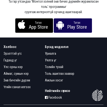
Та гар утсандаа ‘Монгол хэлний зөв бичих дүрмийн журамласан
толь’ программыг
суулгаж интернэтгүй орчинд ашиглаарай.
Татах
Татах
App Store
Play Store
Холбоос
Бусад мэдээлэл
Эрэлттэй үгс
Уриалга
Гадаад үг
Уялга үг
Улс орны нэр
Толийн тухай
Аймаг, сумын нэр
Толь ашиглах заавар
Зөв бичгийн дүрэм
Ажлын хэсэг
Үгийн санал илгээх
Нийгмийн сүлжээ
Facebook