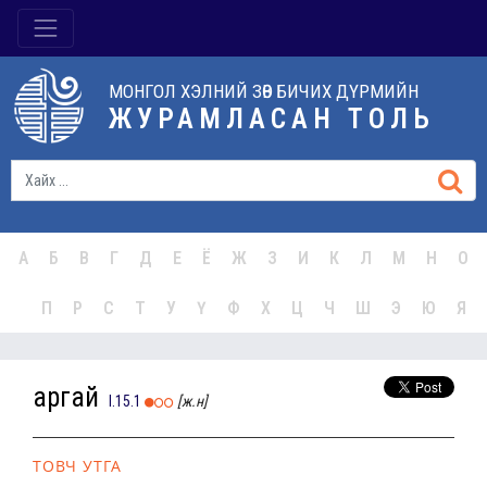
МОНГОЛ ХЭЛНИЙ ЗӨВ БИЧИХ ДҮРМИЙН
ЖУРАМЛАСАН ТОЛЬ
А
Б
В
Г
Д
Е
Ё
Ж
З
И
К
Л
М
Н
О
П
Р
С
Т
У
Ү
Ф
Х
Ц
Ч
Ш
Э
Ю
Я
аргай
I.15.1
[ж.н]
ТОВЧ УТГА