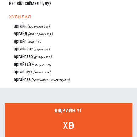
нэг зүйл хиймэл чулуу
ХУВИЛАЛ
аргайн
[харьяалах т.я.]
аргайд
[өгөх орших т.я.]
аргайг
[заах т.я.]
аргайнаас
[гарах т.я.]
аргайгаар
[үйлдэх т.я.]
аргайтай
[хамтрах т.я.]
аргай руу
[чиглэх т.я.]
аргайгаа
[ерөнхийлөн хамаатуулах]
ӨНӨӨДРИЙН ҮГ
хөв