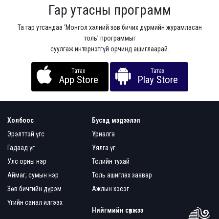
Гар утасны программ
Та гар утсандаа ‘Монгол хэлний зөв бичих дүрмийн журамласан
толь’ программыг
суулгаж интернэтгүй орчинд ашиглаарай.
Татах
Татах
App Store
Play Store
Холбоос
Бусад мэдээлэл
Эрэлттэй үгс
Уриалга
Гадаад үг
Уялга үг
Улс орны нэр
Толийн тухай
Аймаг, сумын нэр
Толь ашиглах заавар
Зөв бичгийн дүрэм
Ажлын хэсэг
Үгийн санал илгээх
Нийгмийн сүлжээ