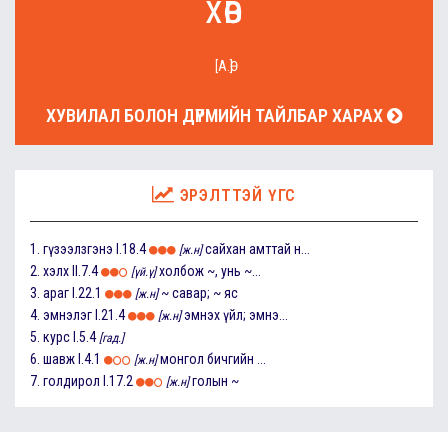
хөв
[А.Ө]
ХУВИЛАЛ БОЛОН ДҮРМИЙН ТАЙЛБАР ХАРАХ
ЭРЭЛТТЭЙ ҮГС
1.
гүзээлзгэнэ
I.18.4
сайхан амттай н...
[ж.н]
2.
хэлх
II.7.4
холбож ~, унь ~...
[үй.ү]
3.
араг
I.22.1
~ савар; ~ яс
[ж.н]
4.
эмнэлэг
I.21.4
эмнэх үйл; эмнэ...
[ж.н]
5.
курс
I.5.4
[гад.]
6.
шавж
I.4.1
монгол бичгийн ...
[ж.н]
7.
голдирол
I.17.2
голын ~
[ж.н]