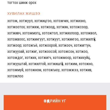
тогтох шинж орох
ХУВИЛАХ ЖИШЭЭ
хотож, хотжуул, хотжицгоо, хотожчих, хотжизно,
хотжоотох; хотжиж, хотжоод, хотжин, хотожсоор,
хотживч, хотожмогц, хотожтол, хотжихлоор, хотожвол,
хотожвоос, хотжингуут, хотжуут, хотжингоо, хотжилгүй,
хотжоор; хотожъё, хотжоорой, хотжооч, хотжигтун,
хотжуузай, хотжиг, хотжоосой; хотожсон, хотжоо,
хотождог, хотжих, хотжигч, хотожмоор, хотжихуйц,
хотжууштай, хотжилтой, хотжишгүй, хотжим, хотожно,
хотожмуй, хотожном, хотожъюу, хотожжээ, хотжив,
хотожлоо
ӨНӨӨДРИЙН ҮГ