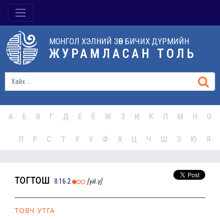
МОНГОЛ ХЭЛНИЙ ЗӨВ БИЧИХ ДҮРМИЙН
ЖУРАМЛАСАН ТОЛЬ
А
Б
В
Г
Д
Е
Ё
Ж
З
И
К
Л
М
Н
О
П
Р
С
Т
У
Ү
Ф
Х
Ц
Ч
Ш
Э
Ю
Я
тогтош
II.16.2
[үй.ү]
ТОВЧ УТГА