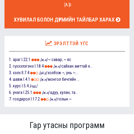
[А.Ө]
ХУВИЛАЛ БОЛОН ДҮРМИЙН ТАЙЛБАР ХАРАХ
ЭРЭЛТТЭЙ ҮГС
1.
араг
I.22.1
~ савар; ~ яс
[ж.н]
2.
гүзээлзгэнэ
I.18.4
сайхан амттай н...
[ж.н]
3.
хэлх
II.7.4
холбож ~, унь ~...
[үй.ү]
4.
шавж
I.4.1
монгол бичгийн ...
[ж.н]
5.
курс
I.5.4
[гад.]
6.
унага
I.25.1
адуу, хулан, та...
[ж.н]
7.
голдирол
I.17.2
голын ~
[ж.н]
Гар утасны программ