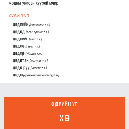
модны унасан хуурай мөчир
ХУВИЛАЛ
цөвдлийн
[харьяалах т.я.]
цөвдөлд
[өгөх орших т.я.]
цөвдлийг
[заах т.я.]
цөвдлөөс
[гарах т.я.]
цөвдлөөр
[үйлдэх т.я.]
цөвдөлтэй
[хамтрах т.я.]
цөвдөл рүү
[чиглэх т.я.]
цөвдлөө
[ерөнхийлөн хамаатуулах]
ӨНӨӨДРИЙН ҮГ
хөв