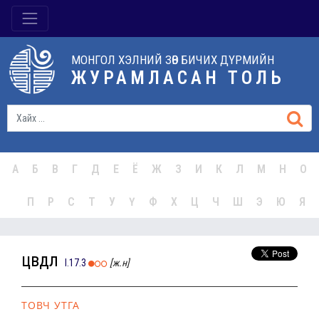
МОНГОЛ ХЭЛНИЙ ЗӨВ БИЧИХ ДҮРМИЙН
ЖУРАМЛАСАН ТОЛЬ
А
Б
В
Г
Д
Е
Ё
Ж
З
И
К
Л
М
Н
О
П
Р
С
Т
У
Ү
Ф
Х
Ц
Ч
Ш
Э
Ю
Я
цөвдөл
I.17.3
[ж.н]
ТОВЧ УТГА