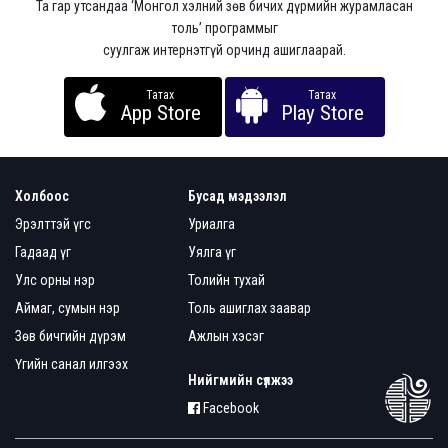
Та гар утсандаа ‘Монгол хэлний зөв бичих дүрмийн журамласан
толь’ программыг
суулгаж интернэтгүй орчинд ашиглаарай.
Татах
Татах
App Store
Play Store
Холбоос
Бусад мэдээлэл
Эрэлттэй үгс
Уриалга
Гадаад үг
Уялга үг
Улс орны нэр
Толийн тухай
Аймаг, сумын нэр
Толь ашиглах заавар
Зөв бичгийн дүрэм
Ажлын хэсэг
Үгийн санал илгээх
Нийгмийн сүлжээ
Facebook