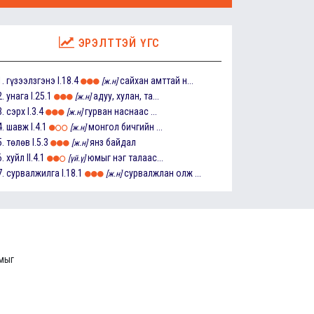
ЭРЭЛТТЭЙ ҮГС
1.
гүзээлзгэнэ
I.18.4
сайхан амттай н...
[ж.н]
2.
унага
I.25.1
адуу, хулан, та...
[ж.н]
3.
сэрх
I.3.4
гурван наснаас ...
[ж.н]
4.
шавж
I.4.1
монгол бичгийн ...
[ж.н]
5.
төлөв
I.5.3
янз байдал
[ж.н]
6.
хуйл
II.4.1
юмыг нэг талаас...
[үй.ү]
7.
сурвалжилга
I.18.1
сурвалжлан олж ...
[ж.н]
ммыг