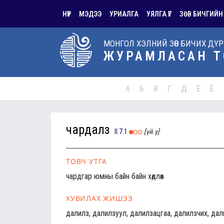
НҮҮР
МЭДЭЭ
УРИАЛГА
УЯЛГА ҮГ
ЗӨВ БИЧГИЙН
МОНГОЛ ХЭЛНИЙ ЗӨВ БИЧИХ ДҮ
ЖУРАМЛАСАН Т
А
Б
В
Г
Д
Е
Ё
чардалз
II.7.1
[үй.ү]
ТОВЧ УТГА
чардгар юмны байн байн хөдлөх
ХУВИЛАХ ЖИШЭЭ
далилз, далилзуул, далилзацгаа, далилзчих, дал