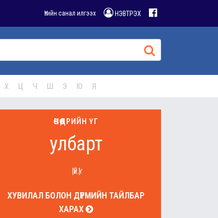
Үгийн санал илгээх
НЭВТРЭХ
Х
Ц
Ч
Ш
Э
Ю
Я
ӨНӨӨДРИЙН ҮГ
улбарт
[ҮЙ.Ү]
ХУВИЛАЛ БОЛОН ДҮРМИЙН ТАЙЛБАР
ХАРАХ