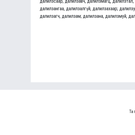
далилзсаар, далилзавч, далилзмагц, далилзтал,
далилзангаа, далилзалгүй, далилзахаар; далилзу
далилзагч, далилзам; далилзана, далилзмуй, да
Та 