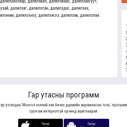
 далилзахлаар, далилзвал, далилзваас, далилзангуут,
узай, далилзаг; далилзсан, далилздаг, далилзах,
лилзнам, далилзъюу, далилзжээ, далилзав, далилзлаа
Гар утасны программ
гар утсандаа ‘Монгол хэлний зөв бичих дүрмийн журамласан толь’ програ
суулгаж интернэтгүй орчинд ашиглаарай.
Татах
Татах