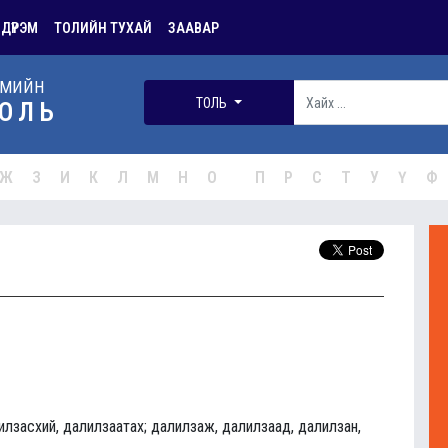
 ДҮРЭМ
ТОЛИЙН ТУХАЙ
ЗААВАР
РМИЙН
ТОЛЬ
ОЛЬ
Ж
З
И
К
Л
М
Н
О
П
Р
С
Т
У
Ү
Ф
илзасхий, далилзаатах; далилзаж, далилзаад, далилзан,