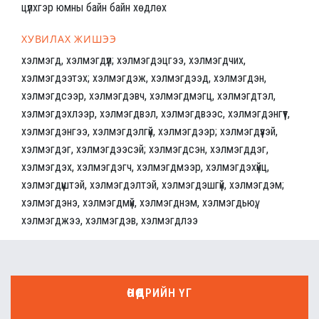
цүлхгэр юмны байн байн хөдлөх
ХУВИЛАХ ЖИШЭЭ
хэлмэгд, хэлмэгдүүл; хэлмэгдэцгээ, хэлмэгдчих,
хэлмэгдээтэх; хэлмэгдэж, хэлмэгдээд, хэлмэгдэн,
хэлмэгдсээр, хэлмэгдэвч, хэлмэгдмэгц, хэлмэгдтэл,
хэлмэгдэхлээр, хэлмэгдвэл, хэлмэгдвээс, хэлмэгдэнгүүт,
хэлмэгдэнгээ, хэлмэгдэлгүй, хэлмэгдээр; хэлмэгдүүзэй,
хэлмэгдэг, хэлмэгдээсэй; хэлмэгдсэн, хэлмэгддэг,
хэлмэгдэх, хэлмэгдэгч, хэлмэгдмээр, хэлмэгдэхүйц,
хэлмэгдүүштэй, хэлмэгдэлтэй, хэлмэгдэшгүй, хэлмэгдэм;
хэлмэгдэнэ, хэлмэгдмүй, хэлмэгднэм, хэлмэгдьюү,
хэлмэгджээ, хэлмэгдэв, хэлмэгдлээ
ӨНӨӨДРИЙН ҮГ