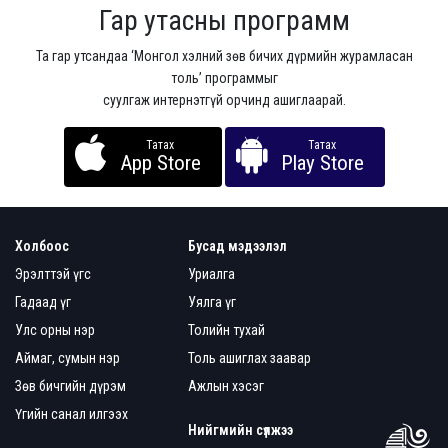
Гар утасны программ
Та гар утсандаа ‘Монгол хэлний зөв бичих дүрмийн журамласан
толь’ программыг
суулгаж интернэтгүй орчинд ашиглаарай.
Татах
Татах
App Store
Play Store
Холбоос
Бусад мэдээлэл
Эрэлттэй үгс
Уриалга
Гадаад үг
Уялга үг
Улс орны нэр
Толийн тухай
Аймаг, сумын нэр
Толь ашиглах заавар
Зөв бичгийн дүрэм
Ажлын хэсэг
Үгийн санал илгээх
Нийгмийн сүлжээ