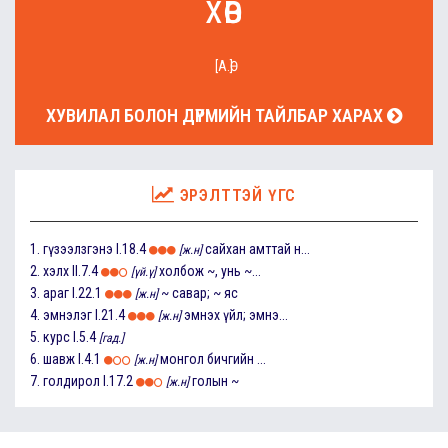
хөв
[А.Ө]
ХУВИЛАЛ БОЛОН ДҮРМИЙН ТАЙЛБАР ХАРАХ
ЭРЭЛТТЭЙ ҮГС
1.
гүзээлзгэнэ
I.18.4
сайхан амттай н...
[ж.н]
2.
хэлх
II.7.4
холбож ~, унь ~...
[үй.ү]
3.
араг
I.22.1
~ савар; ~ яс
[ж.н]
4.
эмнэлэг
I.21.4
эмнэх үйл; эмнэ...
[ж.н]
5.
курс
I.5.4
[гад.]
6.
шавж
I.4.1
монгол бичгийн ...
[ж.н]
7.
голдирол
I.17.2
голын ~
[ж.н]