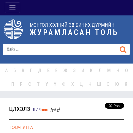
МОНГОЛ ХЭЛНИЙ ЗӨВ БИЧИХ ДҮРМИЙН
ЖУРАМЛАСАН ТОЛЬ
А
Б
В
Г
Д
Е
Ё
Ж
З
И
К
Л
М
Н
О
П
Р
С
Т
У
Ү
Ф
Х
Ц
Ч
Ш
Э
Ю
Я
цүлхэлз
II.7.4
[үй.ү]
ТОВЧ УТГА