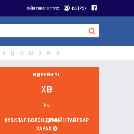
Үгийн санал илгээх
НЭВТРЭХ
Х
Ц
Ч
Ш
Э
Ю
Я
ӨНӨӨДРИЙН ҮГ
хөв
[А.Ө]
ХУВИЛАЛ БОЛОН ДҮРМИЙН ТАЙЛБАР
ХАРАХ