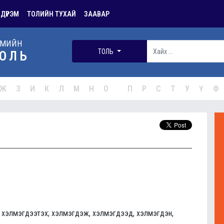
 ДҮРЭМ
ТОЛИЙН ТУХАЙ
ЗААВАР
РМИЙН
ТОЛЬ
ОЛЬ
Ж
З
И
К
Л
М
Н
О
П
Р
С
Т
У
Ү
Ф
х, хэлмэгдээтэх; хэлмэгдэж, хэлмэгдээд, хэлмэгдэн,