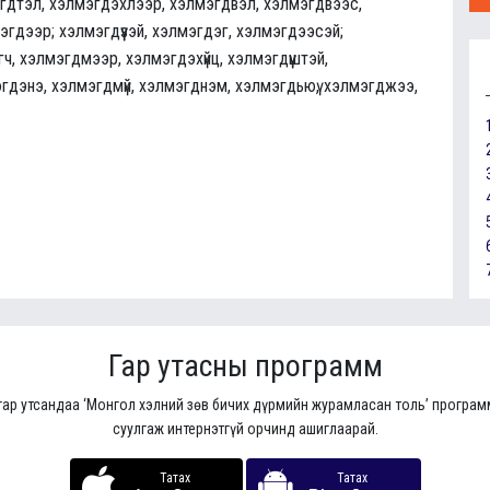
гдтэл, хэлмэгдэхлээр, хэлмэгдвэл, хэлмэгдвээс,
мэгдээр; хэлмэгдүүзэй, хэлмэгдэг, хэлмэгдээсэй;
, хэлмэгдмээр, хэлмэгдэхүйц, хэлмэгдүүштэй,
гдэнэ, хэлмэгдмүй, хэлмэгднэм, хэлмэгдьюү, хэлмэгджээ,
Гар утасны программ
гар утсандаа ‘Монгол хэлний зөв бичих дүрмийн журамласан толь’ програ
суулгаж интернэтгүй орчинд ашиглаарай.
Татах
Татах