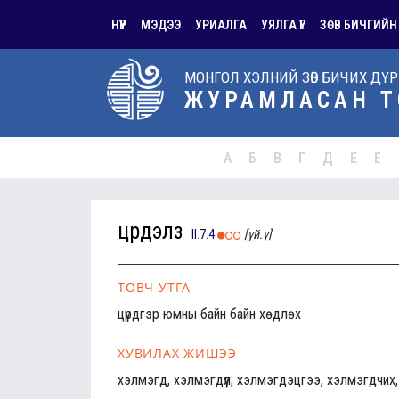
НҮҮР
МЭДЭЭ
УРИАЛГА
УЯЛГА ҮГ
ЗӨВ БИЧГИЙН
МОНГОЛ ХЭЛНИЙ ЗӨВ БИЧИХ ДҮ
ЖУРАМЛАСАН Т
А
Б
В
Г
Д
Е
Ё
цүрдэлз
II.7.4
[үй.ү]
ТОВЧ УТГА
цүрдгэр юмны байн байн хөдлөх
ХУВИЛАХ ЖИШЭЭ
хэлмэгд, хэлмэгдүүл; хэлмэгдэцгээ, хэлмэгдчи