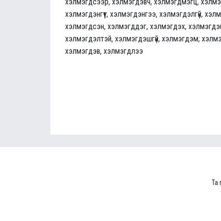
хэлмэгдсээр, хэлмэгдэвч, хэлмэгдмэгц, хэлмэ
хэлмэгдэнгүүт, хэлмэгдэнгээ, хэлмэгдэлгүй, хэл
хэлмэгдсэн, хэлмэгддэг, хэлмэгдэх, хэлмэгдэгч
хэлмэгдэлтэй, хэлмэгдэшгүй, хэлмэгдэм; хэлмэ
хэлмэгдэв, хэлмэгдлээ
Та 