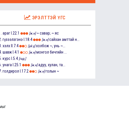
ЭРЭЛТТЭЙ ҮГС
1.
араг
I.22.1
~ савар; ~ яс
[ж.н]
2.
гүзээлзгэнэ
I.18.4
сайхан амттай н...
[ж.н]
3.
хэлх
II.7.4
холбож ~, унь ~...
[үй.ү]
4.
шавж
I.4.1
монгол бичгийн ...
[ж.н]
5.
курс
I.5.4
[гад.]
6.
унага
I.25.1
адуу, хулан, та...
[ж.н]
7.
голдирол
I.17.2
голын ~
[ж.н]
ммыг