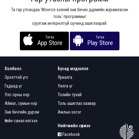
Та гар утсандаа ‘Монгол хэлний зөв бичих дүрмийн журамласан
толь’ программыг
суулгаж интернэтгүй орчинд ашиглаарай.
Татах
Татах
App Store
Play Store
Холбоос
Бусад мэдээлэл
Эрэлттэй үгс
Уриалга
Гадаад үг
Уялга үг
Улс орны нэр
Толийн тухай
Аймаг, сумын нэр
Толь ашиглах заавар
Зөв бичгийн дүрэм
Ажлын хэсэг
Үгийн санал илгээх
Нийгмийн сүлжээ
Facebook