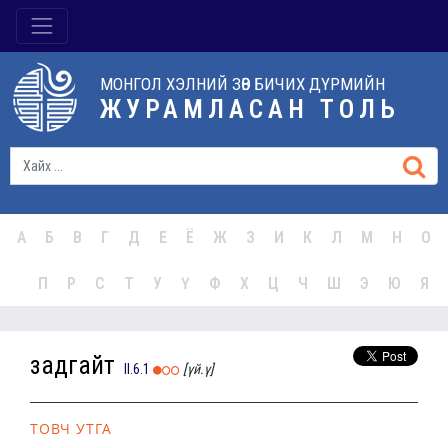
МОНГОЛ ХЭЛНИЙ ЗӨВ БИЧИХ ДҮРМИЙН
ЖУРАМЛАСАН ТОЛЬ
А
Б
В
Г
Д
Е
Ё
Ж
З
И
К
Л
М
Н
О
П
Р
С
Т
У
Ү
Ф
Х
Ц
Ч
Ш
Э
Ю
Я
задгайт
II.6.1
[үй.ү]
ТОВЧ УТГА