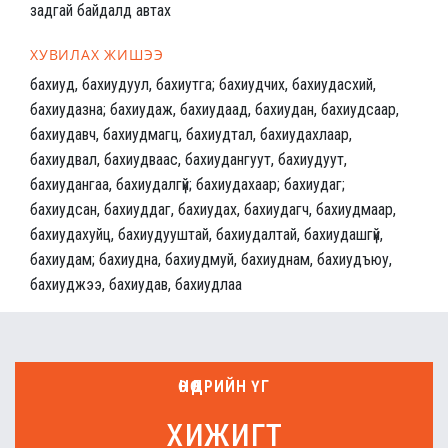
задгай байдалд автах
ХУВИЛАХ ЖИШЭЭ
бахиуд, бахиудуул, бахиутга; бахиудчих, бахиудасхий,
бахиудазна; бахиудаж, бахиудаад, бахиудан, бахиудсаар,
бахиудавч, бахиудмагц, бахиудтал, бахиудахлаар,
бахиудвал, бахиудваас, бахиудангуут, бахиудуут,
бахиудангаа, бахиудалгүй; бахиудахаар; бахиудаг;
бахиудсан, бахиуддаг, бахиудах, бахиудагч, бахиудмаар,
бахиудахуйц, бахиудууштай, бахиудалтай, бахиудашгүй,
бахиудам; бахиудна, бахиудмуй, бахиуднам, бахиудъюу,
бахиуджээ, бахиудав, бахиудлаа
ӨНӨӨДРИЙН ҮГ
хижигт