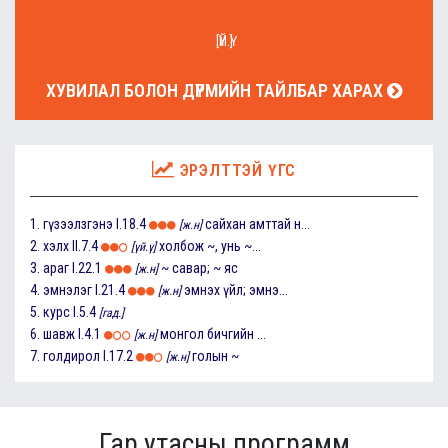
[ҮЙ.Ү]
ХУВИЛАЛ БОЛОН ДҮРМИЙН ТАЙЛБАР ХАРАХ
ЭРЭЛТТЭЙ ҮГС
1.
гүзээлзгэнэ
I.18.4
сайхан амттай н...
[ж.н]
2.
хэлх
II.7.4
холбож ~, унь ~...
[үй.ү]
3.
араг
I.22.1
~ савар; ~ яс
[ж.н]
4.
эмнэлэг
I.21.4
эмнэх үйл; эмнэ...
[ж.н]
5.
курс
I.5.4
[гад.]
6.
шавж
I.4.1
монгол бичгийн ...
[ж.н]
7.
голдирол
I.17.2
голын ~
[ж.н]
Гар утасны программ