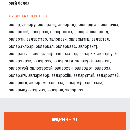
эвгүй болох
ХУВИЛАХ ЖИШЭЭ
эвлэр, эвлэрүүл, эвлэрэлц, эвлэрэлд; эвлэрцгээ, эвлэрчих,
эвлэрсхий, эвлэрзнэ, эвлэрээтэх; эвлэрч, эвлэрээд,
эвлэрэн, эвлэрсээр, эвлэрэвч, эвлэрмэгц, эвлэртэл,
эвлэрэхлээр, эвлэрвэл, эвлэрвээс, эвлэрэнгүүт,
эвлэрэнгээ, эвлэрэлгүй, эвлэрэхээр; эвлэрье, эвлэрсүгэй,
эвлэрээрэй, эвлэрээч, эвлэрэгтүн, эвлэрүүзэй, эвлэрэг,
эвлэртүгэй, эвлэрээсэй; эвлэрсэн, эвлэрдэг, эвлэрэх,
эвлэрэгч, эвлэрмээр, эвлэрэхүйц, эвлэрүүштэй, эвлэрэлтэй,
эвлэршгүй, эвлэрэм; эвлэрнэ, эвлэрмүй, эвлэрнэм,
эвлэрьюү, эвлэрчээ, эвлэрэв, эвлэрлээ
ӨНӨӨДРИЙН ҮГ