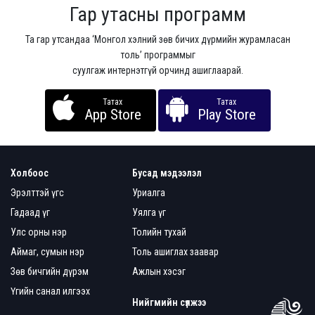
Гар утасны программ
Та гар утсандаа ‘Монгол хэлний зөв бичих дүрмийн журамласан
толь’ программыг
суулгаж интернэтгүй орчинд ашиглаарай.
Татах
Татах
App Store
Play Store
Холбоос
Бусад мэдээлэл
Эрэлттэй үгс
Уриалга
Гадаад үг
Уялга үг
Улс орны нэр
Толийн тухай
Аймаг, сумын нэр
Толь ашиглах заавар
Зөв бичгийн дүрэм
Ажлын хэсэг
Үгийн санал илгээх
Нийгмийн сүлжээ