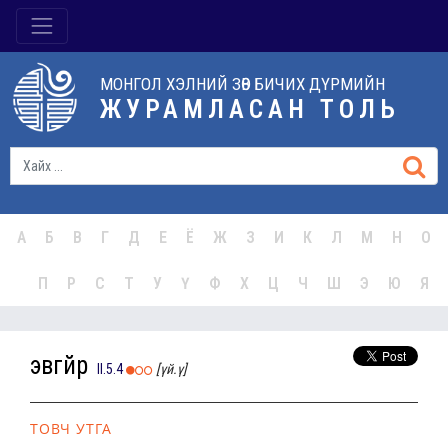
МОНГОЛ ХЭЛНИЙ ЗӨВ БИЧИХ ДҮРМИЙН
ЖУРАМЛАСАН ТОЛЬ
А
Б
В
Г
Д
Е
Ё
Ж
З
И
К
Л
М
Н
О
П
Р
С
Т
У
Ү
Ф
Х
Ц
Ч
Ш
Э
Ю
Я
эвгүйр
II.5.4
[үй.ү]
ТОВЧ УТГА