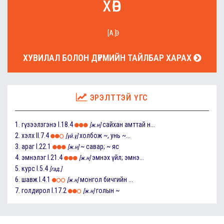
хөв
[А.Ө]
ХУВИЛАЛ БОЛОН ДҮРМИЙН ТАЙЛБАР ХАРАХ
ЭРЭЛТТЭЙ ҮГС
1.
гүзээлзгэнэ
I.18.4
сайхан амттай н...
[ж.н]
2.
хэлх
II.7.4
холбож ~, унь ~...
[үй.ү]
3.
араг
I.22.1
~ савар; ~ яс
[ж.н]
4.
эмнэлэг
I.21.4
эмнэх үйл; эмнэ...
[ж.н]
5.
курс
I.5.4
[гад.]
6.
шавж
I.4.1
монгол бичгийн ...
[ж.н]
7.
голдирол
I.17.2
голын ~
[ж.н]