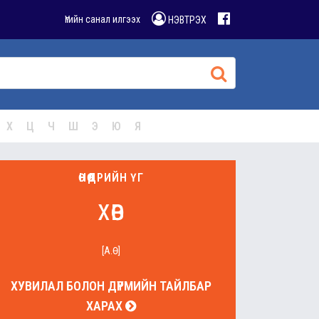
Үгийн санал илгээх
НЭВТРЭХ
Х
Ц
Ч
Ш
Э
Ю
Я
ӨНӨӨДРИЙН ҮГ
хөв
[А.Ө]
ХУВИЛАЛ БОЛОН ДҮРМИЙН ТАЙЛБАР
ХАРАХ