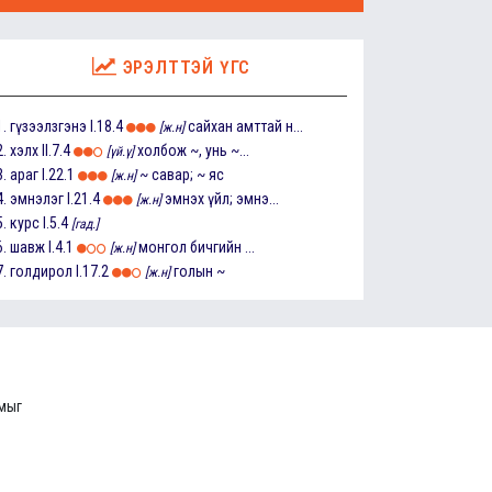
ЭРЭЛТТЭЙ ҮГС
1.
гүзээлзгэнэ
I.18.4
сайхан амттай н...
[ж.н]
2.
хэлх
II.7.4
холбож ~, унь ~...
[үй.ү]
3.
араг
I.22.1
~ савар; ~ яс
[ж.н]
4.
эмнэлэг
I.21.4
эмнэх үйл; эмнэ...
[ж.н]
5.
курс
I.5.4
[гад.]
6.
шавж
I.4.1
монгол бичгийн ...
[ж.н]
7.
голдирол
I.17.2
голын ~
[ж.н]
ммыг