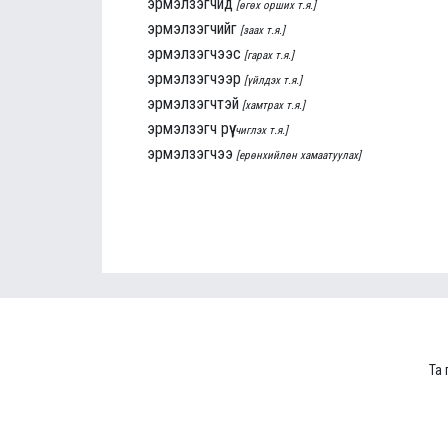
эрмэлзэгчид
[өгөх орших т.я.]
эрмэлзэгчийг
[заах т.я.]
эрмэлзэгчээс
[гарах т.я.]
эрмэлзэгчээр
[үйлдэх т.я.]
эрмэлзэгчтэй
[хамтрах т.я.]
эрмэлзэгч рүү
[чиглэх т.я.]
эрмэлзэгчээ
[ерөнхийлөн хамаатуулах]
Та 