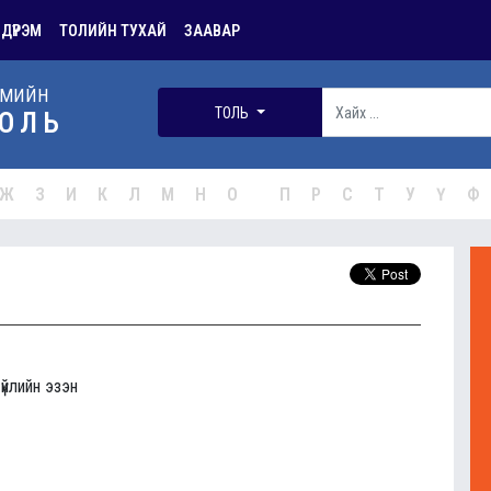
 ДҮРЭМ
ТОЛИЙН ТУХАЙ
ЗААВАР
РМИЙН
ТОЛЬ
ОЛЬ
Ж
З
И
К
Л
М
Н
О
П
Р
С
Т
У
Ү
Ф
үйлийн эзэн