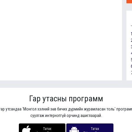
Гар утасны программ
гар утсандаа ‘Монгол хэлний зөв бичих дүрмийн журамласан толь’ програ
суулгаж интернэтгүй орчинд ашиглаарай.
Татах
Татах