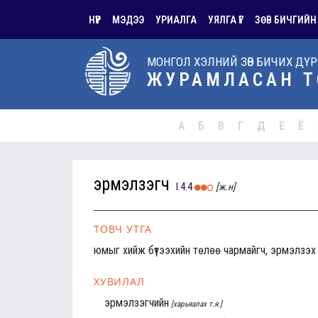
НҮҮР
МЭДЭЭ
УРИАЛГА
УЯЛГА ҮГ
ЗӨВ БИЧГИЙН
МОНГОЛ ХЭЛНИЙ ЗӨВ БИЧИХ ДҮ
ЖУРАМЛАСАН Т
А
Б
В
Г
Д
Е
Ё
эрмэлзэгч
I.4.4
[ж.н]
ТОВЧ УТГА
юмыг хийж бүтээхийн төлөө чармайгч, эрмэлзэх 
ХУВИЛАЛ
эрмэлзэгчийн
[харьяалах т.я.]