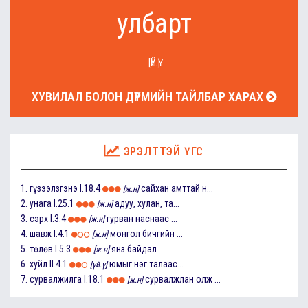
улбарт
[ҮЙ.Ү]
ХУВИЛАЛ БОЛОН ДҮРМИЙН ТАЙЛБАР ХАРАХ
ЭРЭЛТТЭЙ ҮГС
1.
гүзээлзгэнэ
I.18.4
сайхан амттай н...
[ж.н]
2.
унага
I.25.1
адуу, хулан, та...
[ж.н]
3.
сэрх
I.3.4
гурван наснаас ...
[ж.н]
4.
шавж
I.4.1
монгол бичгийн ...
[ж.н]
5.
төлөв
I.5.3
янз байдал
[ж.н]
6.
хуйл
II.4.1
юмыг нэг талаас...
[үй.ү]
7.
сурвалжилга
I.18.1
сурвалжлан олж ...
[ж.н]