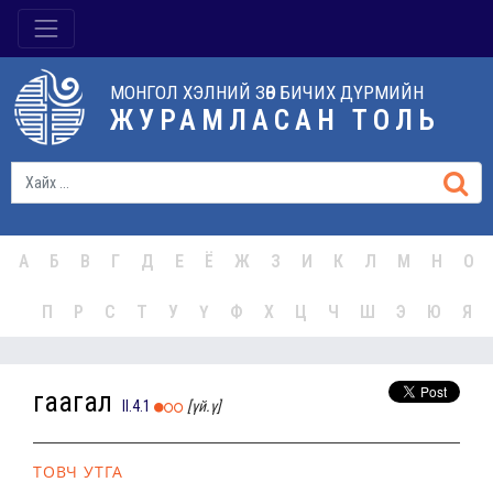
МОНГОЛ ХЭЛНИЙ ЗӨВ БИЧИХ ДҮРМИЙН
ЖУРАМЛАСАН ТОЛЬ
А
Б
В
Г
Д
Е
Ё
Ж
З
И
К
Л
М
Н
О
П
Р
С
Т
У
Ү
Ф
Х
Ц
Ч
Ш
Э
Ю
Я
гаагал
II.4.1
[үй.ү]
ТОВЧ УТГА