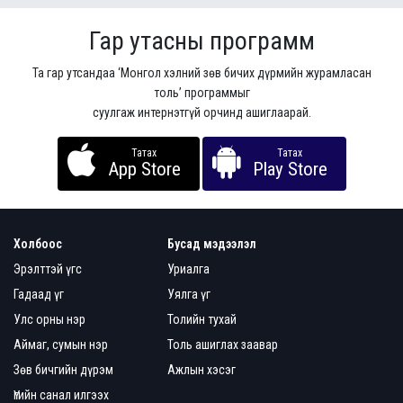
Гар утасны программ
Та гар утсандаа ‘Монгол хэлний зөв бичих дүрмийн журамласан
толь’ программыг
суулгаж интернэтгүй орчинд ашиглаарай.
Татах
Татах
App Store
Play Store
Холбоос
Бусад мэдээлэл
Эрэлттэй үгс
Уриалга
Гадаад үг
Уялга үг
Улс орны нэр
Толийн тухай
Аймаг, сумын нэр
Толь ашиглах заавар
Зөв бичгийн дүрэм
Ажлын хэсэг
Үгийн санал илгээх