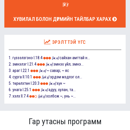
[ҮЙ.Ү]
ХУВИЛАЛ БОЛОН ДҮРМИЙН ТАЙЛБАР ХАРАХ
ЭРЭЛТТЭЙ ҮГС
1.
гүзээлзгэнэ
I.18.4
сайхан амттай н...
[ж.н]
2.
эмнэлэг
I.21.4
эмнэх үйл; эмнэ...
[ж.н]
3.
араг
I.22.1
~ савар; ~ яс
[ж.н]
4.
сурга
II.10.1
эрдэм мэдлэг ол...
[үй.ү]
5.
төрөлхтөн
I.20.3
хүн ~
[ж.н]
6.
унага
I.25.1
адуу, хулан, та...
[ж.н]
7.
хэлх
II.7.4
холбож ~, унь ~...
[үй.ү]
Гар утасны программ