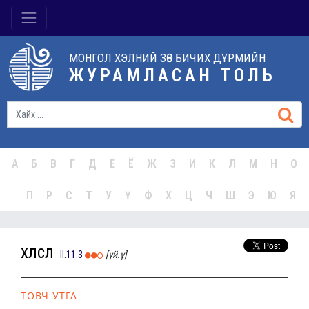
МОНГОЛ ХЭЛНИЙ ЗӨВ БИЧИХ ДҮРМИЙН
ЖУРАМЛАСАН ТОЛЬ
А
Б
В
Г
Д
Е
Ё
Ж
З
И
К
Л
М
Н
О
П
Р
С
Т
У
Ү
Ф
Х
Ц
Ч
Ш
Э
Ю
Я
хөлсөл
II.11.3
[үй.ү]
ТОВЧ УТГА