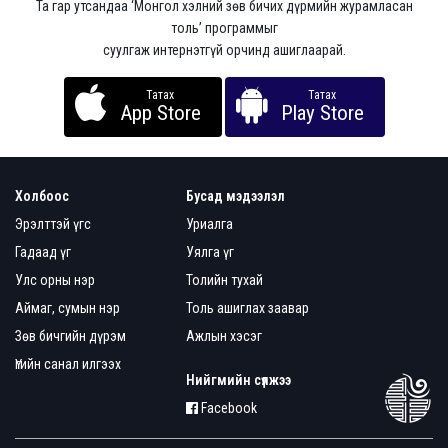
Та гар утсандаа ‘Монгол хэлний зөв бичих дүрмийн журамласан
толь’ программыг
суулгаж интернэтгүй орчинд ашиглаарай.
Татах
Татах
App Store
Play Store
Холбоос
Бусад мэдээлэл
Эрэлттэй үгс
Уриалга
Гадаад үг
Уялга үг
Улс орны нэр
Толийн тухай
Аймаг, сумын нэр
Толь ашиглах заавар
Зөв бичгийн дүрэм
Ажлын хэсэг
Үгийн санал илгээх
Нийгмийн сүлжээ
Facebook