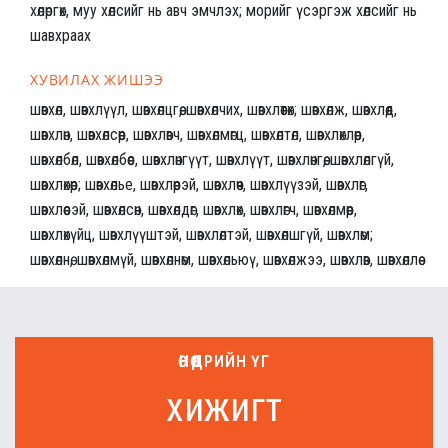
хөлөргөх, муу хөлсийг нь авч эмчлэх; морийг үсэргэж хөлсийг нь
шавхраах
ХУВИЛАХ ЖИШЭЭ
шөвхөл, шөвхлүүл, шөвхөлцгөө, шөвхөлчих, шөвхлөөтөх; шөвхөлж, шөвхлөөд,
шөвхлөн, шөвхөлсөөр, шөвхлөвч, шөвхөлмөгц, шөвхөлтөл, шөвхлөхлөөр,
шөвхөлбөл, шөвхөлбөөс, шөвхлөнгүүт, шөвхлүүт, шөвхлөнгөө, шөвхлөлгүй,
шөвхлөхөөр; шөвхөлье, шөвхлөөрэй, шөвхлөөч, шөвхлүүзэй, шөвхлөг,
шөвхлөөсэй, шөвхөлсөн, шөвхөлдөг, шөвхлөх, шөвхлөгч, шөвхөлмөөр,
шөвхлөхүйц, шөвхлүүштэй, шөвхлөлтэй, шөвхөлшгүй, шөвхлөм;
шөвхөлнө, шөвхөлмүй, шөвхөлнөм, шөвхөльюү, шөвхөлжээ, шөвхлөв, шөвхөллөө
ӨНӨӨДРИЙН ҮГ
хижигт