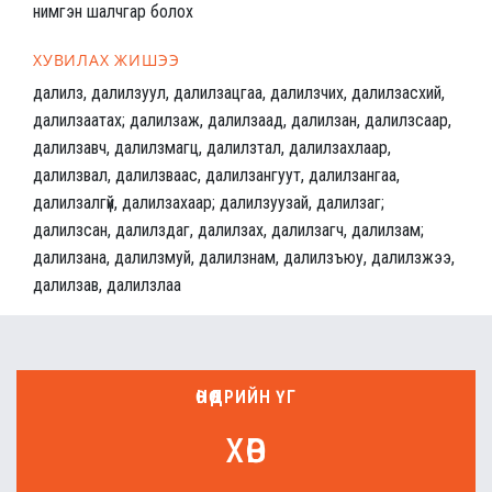
нимгэн шалчгар болох
ХУВИЛАХ ЖИШЭЭ
далилз, далилзуул, далилзацгаа, далилзчих, далилзасхий,
далилзаатах; далилзаж, далилзаад, далилзан, далилзсаар,
далилзавч, далилзмагц, далилзтал, далилзахлаар,
далилзвал, далилзваас, далилзангуут, далилзангаа,
далилзалгүй, далилзахаар; далилзуузай, далилзаг;
далилзсан, далилздаг, далилзах, далилзагч, далилзам;
далилзана, далилзмуй, далилзнам, далилзъюу, далилзжээ,
далилзав, далилзлаа
ӨНӨӨДРИЙН ҮГ
хөв