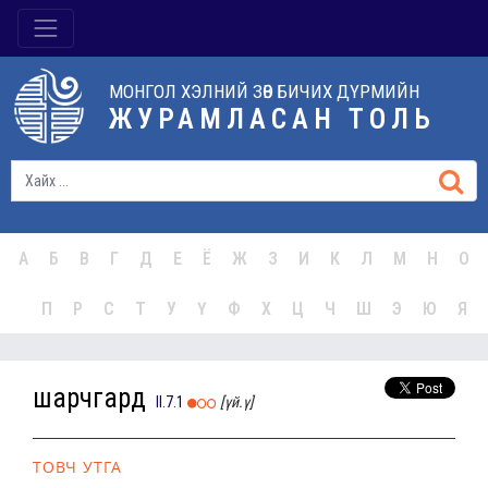
МОНГОЛ ХЭЛНИЙ ЗӨВ БИЧИХ ДҮРМИЙН
ЖУРАМЛАСАН ТОЛЬ
А
Б
В
Г
Д
Е
Ё
Ж
З
И
К
Л
М
Н
О
П
Р
С
Т
У
Ү
Ф
Х
Ц
Ч
Ш
Э
Ю
Я
шарчгард
II.7.1
[үй.ү]
ТОВЧ УТГА