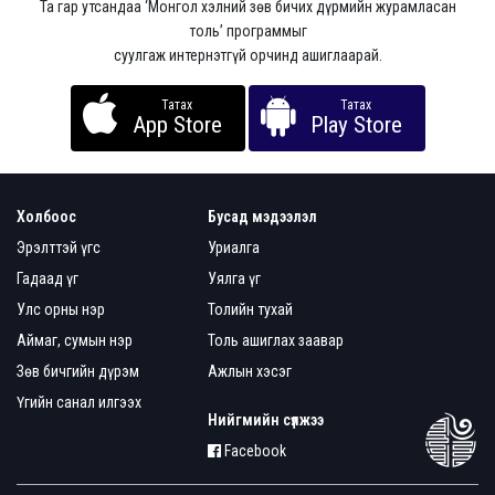
Та гар утсандаа ‘Монгол хэлний зөв бичих дүрмийн журамласан
толь’ программыг
суулгаж интернэтгүй орчинд ашиглаарай.
Татах
Татах
App Store
Play Store
Холбоос
Бусад мэдээлэл
Эрэлттэй үгс
Уриалга
Гадаад үг
Уялга үг
Улс орны нэр
Толийн тухай
Аймаг, сумын нэр
Толь ашиглах заавар
Зөв бичгийн дүрэм
Ажлын хэсэг
Үгийн санал илгээх
Нийгмийн сүлжээ
Facebook