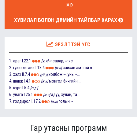
[А.Ө]
ХУВИЛАЛ БОЛОН ДҮРМИЙН ТАЙЛБАР ХАРАХ
ЭРЭЛТТЭЙ ҮГС
1.
араг
I.22.1
~ савар; ~ яс
[ж.н]
2.
гүзээлзгэнэ
I.18.4
сайхан амттай н...
[ж.н]
3.
хэлх
II.7.4
холбож ~, унь ~...
[үй.ү]
4.
шавж
I.4.1
монгол бичгийн ...
[ж.н]
5.
курс
I.5.4
[гад.]
6.
унага
I.25.1
адуу, хулан, та...
[ж.н]
7.
голдирол
I.17.2
голын ~
[ж.н]
Гар утасны программ