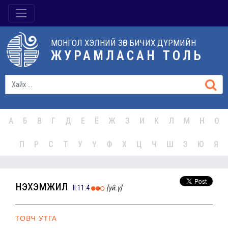
МОНГОЛ ХЭЛНИЙ ЗӨВ БИЧИХ ДҮРМИЙН
ЖУРАМЛАСАН ТОЛЬ
А
Б
В
Г
Д
Е
Ё
Ж
З
И
К
Л
М
Н
О
П
Р
С
Т
У
Ү
Ф
Х
Ц
Ч
Ш
Э
Ю
Я
нэхэмжил
II.11.4
[үй.ү]
ТОВЧ УТГА