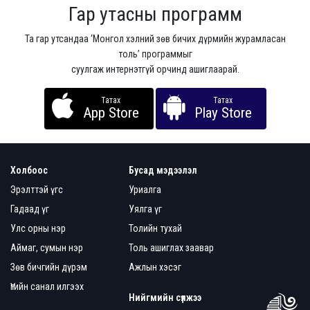
Гар утасны программ
Та гар утсандаа ‘Монгол хэлний зөв бичих дүрмийн журамласан
толь’ программыг
суулгаж интернэтгүй орчинд ашиглаарай.
Татах
Татах
App Store
Play Store
Холбоос
Бусад мэдээлэл
Эрэлттэй үгс
Уриалга
Гадаад үг
Уялга үг
Улс орны нэр
Толийн тухай
Аймаг, сумын нэр
Толь ашиглах заавар
Зөв бичгийн дүрэм
Ажлын хэсэг
Үгийн санал илгээх
Нийгмийн сүлжээ