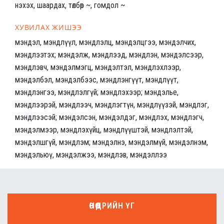
нэхэх, шаардах, төлбөр ~, гомдол ~
ХУВИЛАХ ЖИШЭЭ
мэндэл, мэндлүүл, мэндлэлц, мэндэлцгээ, мэндэлчих,
мэндлээтэх; мэндэлж, мэндлээд, мэндлэн, мэндэлсээр,
мэндлэвч, мэндэлмэгц, мэндэлтэл, мэндлэхлээр,
мэндэлбэл, мэндэлбээс, мэндлэнгүүт, мэндлүүт,
мэндлэнгээ, мэндлэлгүй; мэндлэхээр; мэндэлье,
мэндлээрэй, мэндлээч, мэндлэгтүн, мэндлүүзэй, мэндлэг,
мэндлээсэй; мэндэлсэн, мэндэлдэг, мэндлэх, мэндлэгч,
мэндэлмээр, мэндлэхүйц, мэндлүүштэй, мэндлэлтэй,
мэндэлшгүй, мэндлэм; мэндэлнэ, мэндэлмүй, мэндэлнэм,
мэндэльюү, мэндэлжээ, мэндлэв, мэндэллээ
ӨНӨӨДРИЙН ҮГ