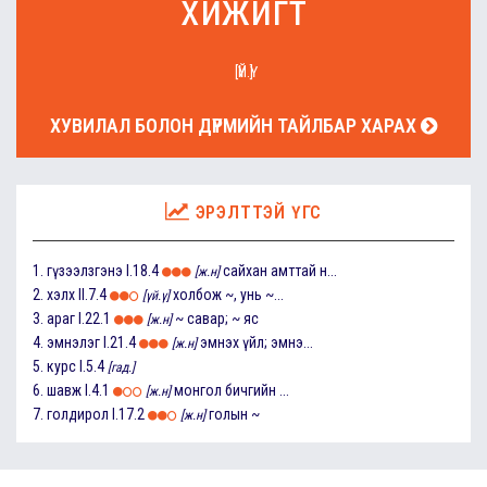
хижигт
[ҮЙ.Ү]
ХУВИЛАЛ БОЛОН ДҮРМИЙН ТАЙЛБАР ХАРАХ
ЭРЭЛТТЭЙ ҮГС
1.
гүзээлзгэнэ
I.18.4
сайхан амттай н...
[ж.н]
2.
хэлх
II.7.4
холбож ~, унь ~...
[үй.ү]
3.
араг
I.22.1
~ савар; ~ яс
[ж.н]
4.
эмнэлэг
I.21.4
эмнэх үйл; эмнэ...
[ж.н]
5.
курс
I.5.4
[гад.]
6.
шавж
I.4.1
монгол бичгийн ...
[ж.н]
7.
голдирол
I.17.2
голын ~
[ж.н]