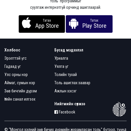
толь’ программыг
суулгаж интернэтгүй орчинд ашиглаарай.
Татах
Татах
App Store
Play Store
Холбоос
Бусад мэдээлэл
Эрэлттэй үгс
Уриалга
Гадаад үг
Уялга үг
Улс орны нэр
Толийн тухай
Аймаг, сумын нэр
Толь ашиглах заавар
Зөв бичгийн дүрэм
Ажлын хэсэг
Үгийн санал илгээх
Нийгмийн сүлжээ
Facebook
© “Монгол хэлний зөв бичих дүрмийн журамласан толь” бүтээл, түүнд