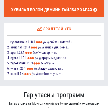
ХУВИЛАЛ БОЛОН ДҮРМИЙН ТАЙЛБАР ХАРАХ
ЭРЭЛТТЭЙ ҮГС
1.
гүзээлзгэнэ
I.18.4
сайхан амттай н...
[ж.н]
2.
эмнэлэг
I.21.4
эмнэх үйл; эмнэ...
[ж.н]
3.
араг
I.22.1
~ савар; ~ яс
[ж.н]
4.
сурга
II.10.1
эрдэм мэдлэг ол...
[үй.ү]
5.
төрөлхтөн
I.20.3
хүн ~
[ж.н]
6.
унага
I.25.1
адуу, хулан, та...
[ж.н]
7.
хэлх
II.7.4
холбож ~, унь ~...
[үй.ү]
Гар утасны программ
Та гар утсандаа ‘Монгол хэлний зөв бичих дүрмийн журамласан