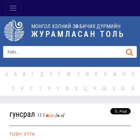
МОНГОЛ ХЭЛНИЙ ЗӨВ БИЧИХ ДҮРМИЙН
ЖУРАМЛАСАН ТОЛЬ
А
Б
В
Г
Д
Е
Ё
Ж
З
И
К
Л
М
Н
О
П
Р
С
Т
У
Ү
Ф
Х
Ц
Ч
Ш
Э
Ю
Я
гунсрал
I.1.1
[ж.н]
ТОВЧ УТГА