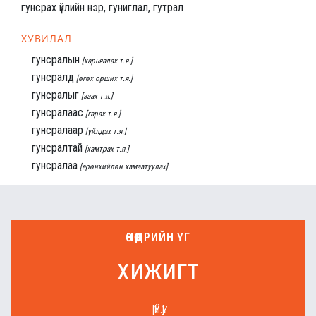
гунсрах үйлийн нэр, гуниглал, гутрал
ХУВИЛАЛ
гунсралын
[харьяалах т.я.]
гунсралд
[өгөх орших т.я.]
гунсралыг
[заах т.я.]
гунсралаас
[гарах т.я.]
гунсралаар
[үйлдэх т.я.]
гунсралтай
[хамтрах т.я.]
гунсралаа
[ерөнхийлөн хамаатуулах]
ӨНӨӨДРИЙН ҮГ
хижигт
[ҮЙ.Ү]