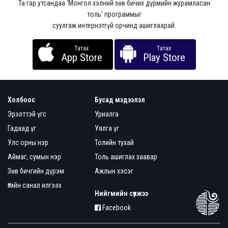
Та гар утсандаа ‘Монгол хэлний зөв бичих дүрмийн журамласан
толь’ программыг
суулгаж интернэтгүй орчинд ашиглаарай.
Татах
Татах
App Store
Play Store
Холбоос
Бусад мэдээлэл
Эрэлттэй үгс
Уриалга
Гадаад үг
Уялга үг
Улс орны нэр
Толийн тухай
Аймаг, сумын нэр
Толь ашиглах заавар
Зөв бичгийн дүрэм
Ажлын хэсэг
Үгийн санал илгээх
Нийгмийн сүлжээ
Facebook