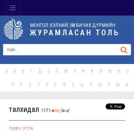
МОНГОЛ ХЭЛНИЙ ЗӨВ БИЧИХ ДҮРМИЙН
ЖУРАМЛАСАН ТОЛЬ
А
Б
В
Г
Д
Е
Ё
Ж
З
И
К
Л
М
Н
О
П
Р
С
Т
У
Ү
Ф
Х
Ц
Ч
Ш
Э
Ю
Я
талхидал
I.17.1
[ж.н]
ТОВЧ УТГА