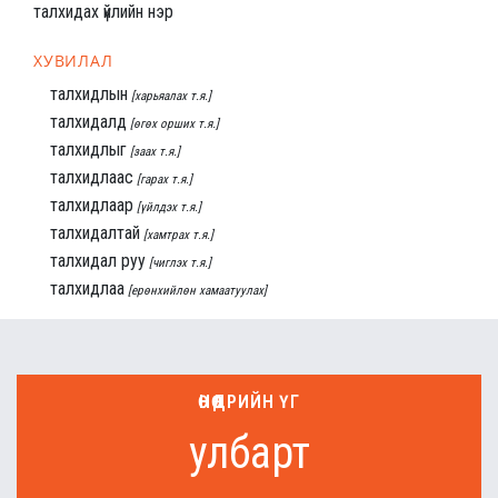
талхидах үйлийн нэр
ХУВИЛАЛ
талхидлын
[харьяалах т.я.]
талхидалд
[өгөх орших т.я.]
талхидлыг
[заах т.я.]
талхидлаас
[гарах т.я.]
талхидлаар
[үйлдэх т.я.]
талхидалтай
[хамтрах т.я.]
талхидал руу
[чиглэх т.я.]
талхидлаа
[ерөнхийлөн хамаатуулах]
ӨНӨӨДРИЙН ҮГ
улбарт