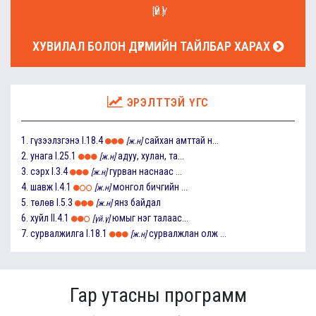
[ҮЙ.Ү]
ХУВИЛАЛ БОЛОН ДҮРМИЙН ТАЙЛБАР ХАРАХ
ЭРЭЛТТЭЙ ҮГС
1.
гүзээлзгэнэ
I.18.4
сайхан амттай н...
[ж.н]
2.
унага
I.25.1
адуу, хулан, та...
[ж.н]
3.
сэрх
I.3.4
гурван наснаас ...
[ж.н]
4.
шавж
I.4.1
монгол бичгийн ...
[ж.н]
5.
төлөв
I.5.3
янз байдал
[ж.н]
6.
хуйл
II.4.1
юмыг нэг талаас...
[үй.ү]
7.
сурвалжилга
I.18.1
сурвалжлан олж ...
[ж.н]
Гар утасны программ