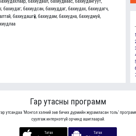
бахиудахлаар, бахиудвал, бахиудваас, бахиудангуут,
р; бахиудаг; бахиудсан, бахиуддаг, бахиудах, бахиудагч,
лтай, бахиудашгүй, бахиудам; бахиудна, бахиудмуй,
ахиудлаа
Гар утасны программ
гар утсандаа ‘Монгол хэлний зөв бичих дүрмийн журамласан толь’ програ
суулгаж интернэтгүй орчинд ашиглаарай.
Татах
Татах