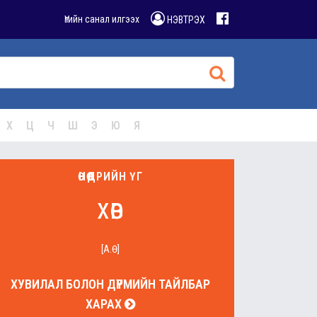
Үгийн санал илгээх
НЭВТРЭХ
Х
Ц
Ч
Ш
Э
Ю
Я
ӨНӨӨДРИЙН ҮГ
хөв
[А.Ө]
ХУВИЛАЛ БОЛОН ДҮРМИЙН ТАЙЛБАР
ХАРАХ