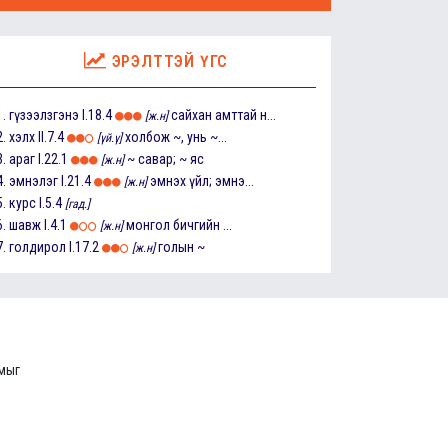
ЭРЭЛТТЭЙ ҮГС
1.
гүзээлзгэнэ
I.18.4
сайхан амттай н...
[ж.н]
2.
хэлх
II.7.4
холбож ~, унь ~...
[үй.ү]
3.
араг
I.22.1
~ савар; ~ яс
[ж.н]
4.
эмнэлэг
I.21.4
эмнэх үйл; эмнэ...
[ж.н]
5.
курс
I.5.4
[гад.]
6.
шавж
I.4.1
монгол бичгийн ...
[ж.н]
7.
голдирол
I.17.2
голын ~
[ж.н]
ммыг