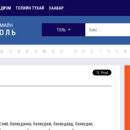
 ДҮРЭМ
ТОЛИЙН ТУХАЙ
ЗААВАР
РМИЙН
ТОЛЬ
ОЛЬ
Ж
З
И
К
Л
М
Н
О
П
Р
С
Т
У
Ү
Ф
схий, бахиудазна; бахиудаж, бахиудаад, бахиудан,