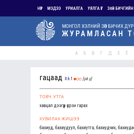
НҮҮР
МЭДЭЭ
УРИАЛГА
УЯЛГА ҮГ
ЗӨВ БИЧГИЙН
МОНГОЛ ХЭЛНИЙ ЗӨВ БИЧИХ ДҮ
ЖУРАМЛАСАН Т
А
Б
В
Г
Д
Е
Ё
гацаад
II.6.1
[үй.ү]
ТОВЧ УТГА
хавцал дээгүүр үсрэн гарах
ХУВИЛАХ ЖИШЭЭ
бахиуд, бахиудуул, бахиутга; бахиудчих, бахиуда