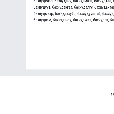
бахиудсаар, бахиудавч, бахиудмагц, бахиудтал, 
бахиудуут, бахиудангаа, бахиудалгүй; бахиудахаа
бахиудмаар, бахиудахуйц, бахиудууштай, бахиуда
бахиуднам, бахиудъюу, бахиуджээ, бахиудав, б
Та 