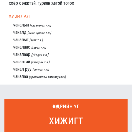
хоёр сэнжтэй, гурван хөлтэй тогоо
ХУВИЛАЛ
чаналын
[харьяалах т.я.]
чаналд
[өгөх орших т.я.]
чаналыг
[заах т.я.]
чаналаас
[гарах т.я.]
чаналаар
[үйлдэх т.я.]
чаналтай
[хамтрах т.я.]
чанал руу
[чиглэх т.я.]
чаналаа
[ерөнхийлөн хамаатуулах]
ӨНӨӨДРИЙН ҮГ
хижигт