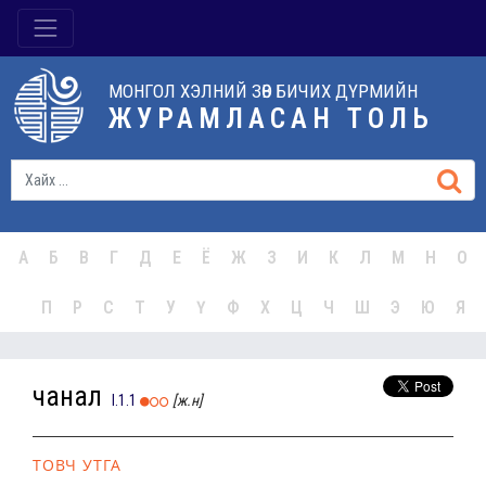
МОНГОЛ ХЭЛНИЙ ЗӨВ БИЧИХ ДҮРМИЙН
ЖУРАМЛАСАН ТОЛЬ
А
Б
В
Г
Д
Е
Ё
Ж
З
И
К
Л
М
Н
О
П
Р
С
Т
У
Ү
Ф
Х
Ц
Ч
Ш
Э
Ю
Я
чанал
I.1.1
[ж.н]
ТОВЧ УТГА