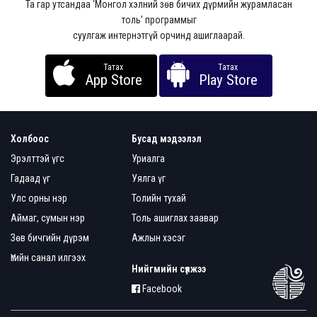
Та гар утсандаа ‘Монгол хэлний зөв бичих дүрмийн журамласан
толь’ программыг
суулгаж интернэтгүй орчинд ашиглаарай.
Татах
Татах
App Store
Play Store
Холбоос
Бусад мэдээлэл
Эрэлттэй үгс
Уриалга
Гадаад үг
Уялга үг
Улс орны нэр
Толийн тухай
Аймаг, сумын нэр
Толь ашиглах заавар
Зөв бичгийн дүрэм
Ажлын хэсэг
Үгийн санал илгээх
Нийгмийн сүлжээ
Facebook