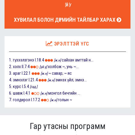
[ҮЙ.Ү]
ХУВИЛАЛ БОЛОН ДҮРМИЙН ТАЙЛБАР ХАРАХ
ЭРЭЛТТЭЙ ҮГС
1.
гүзээлзгэнэ
I.18.4
сайхан амттай н...
[ж.н]
2.
хэлх
II.7.4
холбож ~, унь ~...
[үй.ү]
3.
араг
I.22.1
~ савар; ~ яс
[ж.н]
4.
эмнэлэг
I.21.4
эмнэх үйл; эмнэ...
[ж.н]
5.
курс
I.5.4
[гад.]
6.
шавж
I.4.1
монгол бичгийн ...
[ж.н]
7.
голдирол
I.17.2
голын ~
[ж.н]
Гар утасны программ