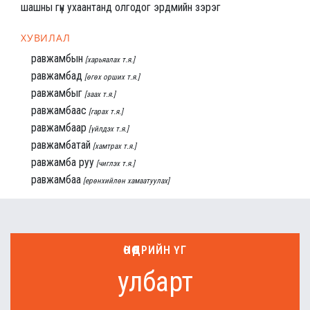
шашны гүн ухаантанд олгодог эрдмийн зэрэг
ХУВИЛАЛ
равжамбын
[харьяалах т.я.]
равжамбад
[өгөх орших т.я.]
равжамбыг
[заах т.я.]
равжамбаас
[гарах т.я.]
равжамбаар
[үйлдэх т.я.]
равжамбатай
[хамтрах т.я.]
равжамба руу
[чиглэх т.я.]
равжамбаа
[ерөнхийлөн хамаатуулах]
ӨНӨӨДРИЙН ҮГ
улбарт