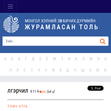
МОНГОЛ ХЭЛНИЙ ЗӨВ БИЧИХ ДҮРМИЙН
ЖУРАМЛАСАН ТОЛЬ
А
Б
В
Г
Д
Е
Ё
Ж
З
И
К
Л
М
Н
О
П
Р
С
Т
У
Ү
Ф
Х
Ц
Ч
Ш
Э
Ю
Я
үлгэрчил
II.11.4
[үй.ү]
ТОВЧ УТГА