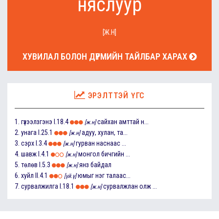
няслуур
[Ж.Н]
ХУВИЛАЛ БОЛОН ДҮРМИЙН ТАЙЛБАР ХАРАХ
ЭРЭЛТТЭЙ ҮГС
1.
гүзээлзгэнэ
I.18.4
сайхан амттай н...
[ж.н]
2.
унага
I.25.1
адуу, хулан, та...
[ж.н]
3.
сэрх
I.3.4
гурван наснаас ...
[ж.н]
4.
шавж
I.4.1
монгол бичгийн ...
[ж.н]
5.
төлөв
I.5.3
янз байдал
[ж.н]
6.
хуйл
II.4.1
юмыг нэг талаас...
[үй.ү]
7.
сурвалжилга
I.18.1
сурвалжлан олж ...
[ж.н]