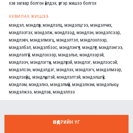
хэв загвар болгон үйлдэх; үлгэр жишээ болгох
ХУВИЛАХ ЖИШЭЭ
мэндэл, мэндлүүл, мэндлэлц, мэндэлцгээ, мэндэлчих,
мэндлээтэх; мэндэлж, мэндлээд, мэндлэн, мэндэлсээр,
мэндлэвч, мэндэлмэгц, мэндэлтэл, мэндлэхлээр,
мэндэлбэл, мэндэлбээс, мэндлэнгүүт, мэндлүүт, мэндлэнгээ,
мэндлэлгүй; мэндлэхээр; мэндэлье, мэндлээрэй,
мэндлээч, мэндлэгтүн, мэндлүүзэй, мэндлэг, мэндлээсэй;
мэндэлсэн, мэндэлдэг, мэндлэх, мэндлэгч, мэндэлмээр,
мэндлэхүйц, мэндлүүштэй, мэндлэлтэй, мэндэлшгүй,
мэндлэм; мэндэлнэ, мэндэлмүй, мэндэлнэм, мэндэльюү,
мэндэлжээ, мэндлэв, мэндэллээ
ӨНӨӨДРИЙН ҮГ