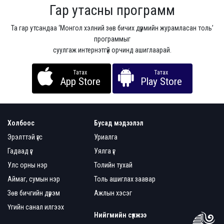
Гар утасны программ
Та гар утсандаа ‘Монгол хэлний зөв бичих дүрмийн журамласан толь’
программыг
суулгаж интернэтгүй орчинд ашиглаарай.
Татах
Татах
App Store
Play Store
Холбоос
Бусад мэдээлэл
Эрэлттэй үгс
Уриалга
Гадаад үг
Уялга үг
Улс орны нэр
Толийн тухай
Аймаг, сумын нэр
Толь ашиглах заавар
Зөв бичгийн дүрэм
Ажлын хэсэг
Үгийн санал илгээх
Нийгмийн сүлжээ