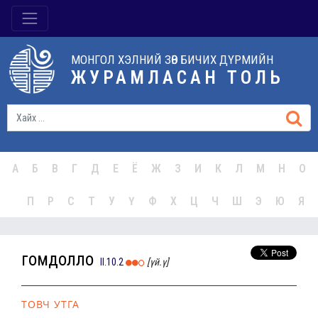
МОНГОЛ ХЭЛНИЙ ЗӨВ БИЧИХ ДҮРМИЙН
ЖУРАМЛАСАН ТОЛЬ
А
Б
В
Г
Д
Е
Ё
Ж
З
И
К
Л
М
Н
О
П
Р
С
Т
У
Ү
Ф
Х
Ц
Ч
Ш
Э
Ю
Я
гомдолло
II.10.2
[үй.ү]
ТОВЧ УТГА