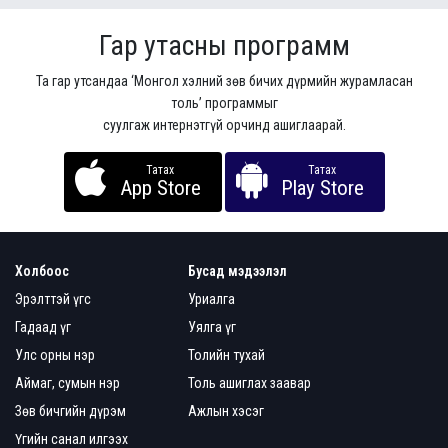
Гар утасны программ
Та гар утсандаа ‘Монгол хэлний зөв бичих дүрмийн журамласан
толь’ программыг
суулгаж интернэтгүй орчинд ашиглаарай.
Татах
Татах
App Store
Play Store
Холбоос
Бусад мэдээлэл
Эрэлттэй үгс
Уриалга
Гадаад үг
Уялга үг
Улс орны нэр
Толийн тухай
Аймаг, сумын нэр
Толь ашиглах заавар
Зөв бичгийн дүрэм
Ажлын хэсэг
Үгийн санал илгээх