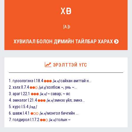
хөв
[А.Ө]
ХУВИЛАЛ БОЛОН ДҮРМИЙН ТАЙЛБАР ХАРАХ
ЭРЭЛТТЭЙ ҮГС
1.
гүзээлзгэнэ
I.18.4
сайхан амттай н...
[ж.н]
2.
хэлх
II.7.4
холбож ~, унь ~...
[үй.ү]
3.
араг
I.22.1
~ савар; ~ яс
[ж.н]
4.
эмнэлэг
I.21.4
эмнэх үйл; эмнэ...
[ж.н]
5.
курс
I.5.4
[гад.]
6.
шавж
I.4.1
монгол бичгийн ...
[ж.н]
7.
голдирол
I.17.2
голын ~
[ж.н]