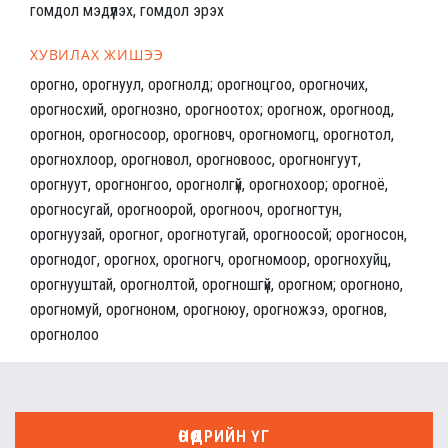
гомдол мэдүүлэх, гомдол эрэх
ХУВИЛАХ ЖИШЭЭ
орогно, орогнуул, орогнолд; орогноцгоо, орогночих,
орогносхий, орогнозно, орогноотох; орогнож, орогноод,
орогнон, орогносоор, орогновч, орогномогц, орогнотол,
орогнохлоор, орогновол, орогновоос, орогнонгуут,
орогнуут, орогнонгоо, орогнолгүй, орогнохоор; орогноё,
орогносугай, орогноорой, орогнооч, орогногтун,
орогнуузай, орогног, орогнотугай, орогноосой; орогносон,
орогнодог, орогнох, орогногч, орогномоор, орогнохуйц,
орогнууштай, орогнолтой, орогношгүй, орогном; орогноно,
орогномуй, орогноном, орогноюу, орогножээ, орогнов,
орогнолоо
ӨНӨӨДРИЙН ҮГ