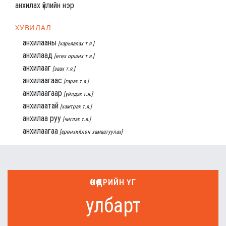
анхилах үйлийн нэр
ХУВИЛАЛ
анхилааны
[харьяалах т.я.]
анхилаад
[өгөх орших т.я.]
анхилааг
[заах т.я.]
анхилаагаас
[гарах т.я.]
анхилаагаар
[үйлдэх т.я.]
анхилаатай
[хамтрах т.я.]
анхилаа руу
[чиглэх т.я.]
анхилаагаа
[ерөнхийлөн хамаатуулах]
ӨНӨӨДРИЙН ҮГ
улбарт