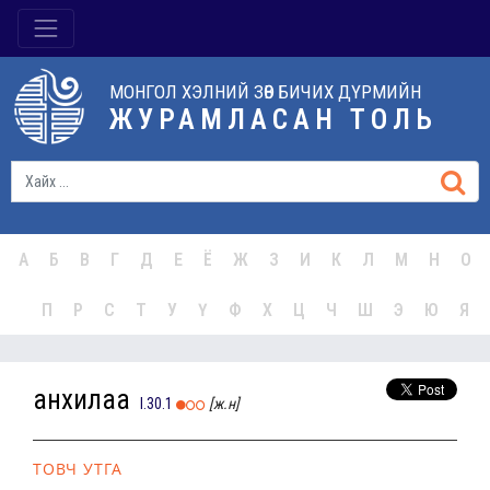
МОНГОЛ ХЭЛНИЙ ЗӨВ БИЧИХ ДҮРМИЙН
ЖУРАМЛАСАН ТОЛЬ
А
Б
В
Г
Д
Е
Ё
Ж
З
И
К
Л
М
Н
О
П
Р
С
Т
У
Ү
Ф
Х
Ц
Ч
Ш
Э
Ю
Я
анхилаа
I.30.1
[ж.н]
ТОВЧ УТГА