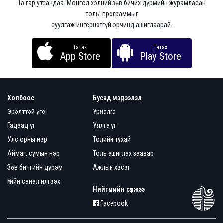
Та гар утсандаа ‘Монгол хэлний зөв бичих дүрмийн журамласан
толь’ программыг
суулгаж интернэтгүй орчинд ашиглаарай.
Татах
Татах
App Store
Play Store
Холбоос
Бусад мэдээлэл
Эрэлттэй үгс
Уриалга
Гадаад үг
Уялга үг
Улс орны нэр
Толийн тухай
Аймаг, сумын нэр
Толь ашиглах заавар
Зөв бичгийн дүрэм
Ажлын хэсэг
Үгийн санал илгээх
Нийгмийн сүлжээ
Facebook