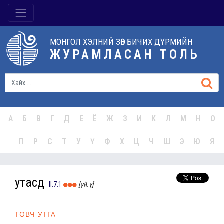
МОНГОЛ ХЭЛНИЙ ЗӨВ БИЧИХ ДҮРМИЙН
ЖУРАМЛАСАН ТОЛЬ
А
Б
В
Г
Д
Е
Ё
Ж
З
И
К
Л
М
Н
О
П
Р
С
Т
У
Ү
Ф
Х
Ц
Ч
Ш
Э
Ю
Я
утасд
II.7.1
[үй.ү]
ТОВЧ УТГА