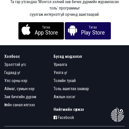
Та гар утсандаа ‘Монгол хэлний зөв бичих дүрмийн журамласан
толь’ программыг
суулгаж интернэтгүй орчинд ашиглаарай.
Татах
Татах
App Store
Play Store
Холбоос
Бусад мэдээлэл
Эрэлттэй үгс
Уриалга
Гадаад үг
Уялга үг
Улс орны нэр
Толийн тухай
Аймаг, сумын нэр
Толь ашиглах заавар
Зөв бичгийн дүрэм
Ажлын хэсэг
Үгийн санал илгээх
Нийгмийн сүлжээ
Facebook