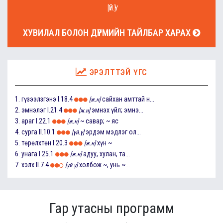
[ҮЙ.Ү]
ХУВИЛАЛ БОЛОН ДҮРМИЙН ТАЙЛБАР ХАРАХ
ЭРЭЛТТЭЙ ҮГС
1.
гүзээлзгэнэ
I.18.4
сайхан амттай н...
[ж.н]
2.
эмнэлэг
I.21.4
эмнэх үйл; эмнэ...
[ж.н]
3.
араг
I.22.1
~ савар; ~ яс
[ж.н]
4.
сурга
II.10.1
эрдэм мэдлэг ол...
[үй.ү]
5.
төрөлхтөн
I.20.3
хүн ~
[ж.н]
6.
унага
I.25.1
адуу, хулан, та...
[ж.н]
7.
хэлх
II.7.4
холбож ~, унь ~...
[үй.ү]
Гар утасны программ