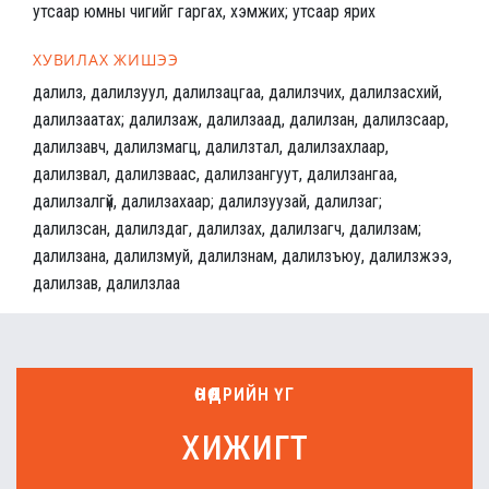
утсаар юмны чигийг гаргах, хэмжих; утсаар ярих
ХУВИЛАХ ЖИШЭЭ
далилз, далилзуул, далилзацгаа, далилзчих, далилзасхий,
далилзаатах; далилзаж, далилзаад, далилзан, далилзсаар,
далилзавч, далилзмагц, далилзтал, далилзахлаар,
далилзвал, далилзваас, далилзангуут, далилзангаа,
далилзалгүй, далилзахаар; далилзуузай, далилзаг;
далилзсан, далилздаг, далилзах, далилзагч, далилзам;
далилзана, далилзмуй, далилзнам, далилзъюу, далилзжээ,
далилзав, далилзлаа
ӨНӨӨДРИЙН ҮГ
хижигт