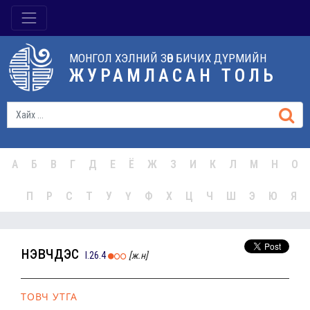
МОНГОЛ ХЭЛНИЙ ЗӨВ БИЧИХ ДҮРМИЙН
ЖУРАМЛАСАН ТОЛЬ
А
Б
В
Г
Д
Е
Ё
Ж
З
И
К
Л
М
Н
О
П
Р
С
Т
У
Ү
Ф
Х
Ц
Ч
Ш
Э
Ю
Я
нэвчдэс
I.26.4
[ж.н]
ТОВЧ УТГА