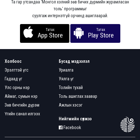
Та гар утсандаа ‘Монгол хэлний зөв бичих дүрмийн журамласан
толь’ программыг
суулгаж интернэтгүй орчинд ашиглаарай.
Татах
Татах
App Store
Play Store
Холбоос
Бусад мэдээлэл
Эрэлттэй үгс
Уриалга
Гадаад үг
Уялга үг
Улс орны нэр
Толийн тухай
Аймаг, сумын нэр
Толь ашиглах заавар
Зөв бичгийн дүрэм
Ажлын хэсэг
Үгийн санал илгээх
Нийгмийн сүлжээ
Facebook