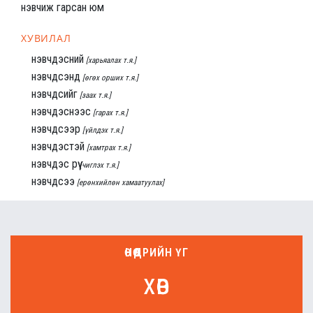
нэвчиж гарсан юм
ХУВИЛАЛ
нэвчдэсний
[харьяалах т.я.]
нэвчдсэнд
[өгөх орших т.я.]
нэвчдсийг
[заах т.я.]
нэвчдэснээс
[гарах т.я.]
нэвчдсээр
[үйлдэх т.я.]
нэвчдэстэй
[хамтрах т.я.]
нэвчдэс рүү
[чиглэх т.я.]
нэвчдсээ
[ерөнхийлөн хамаатуулах]
ӨНӨӨДРИЙН ҮГ
хөв