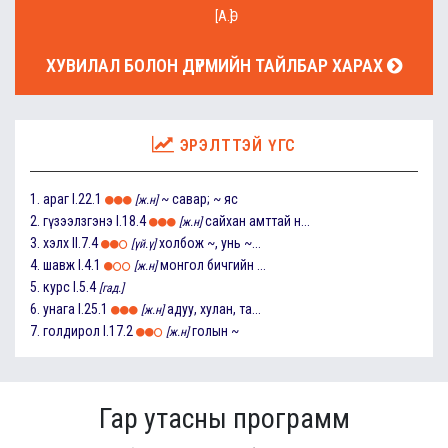
[А.Ө]
ХУВИЛАЛ БОЛОН ДҮРМИЙН ТАЙЛБАР ХАРАХ
ЭРЭЛТТЭЙ ҮГС
1.
араг
I.22.1
~ савар; ~ яс
[ж.н]
2.
гүзээлзгэнэ
I.18.4
сайхан амттай н...
[ж.н]
3.
хэлх
II.7.4
холбож ~, унь ~...
[үй.ү]
4.
шавж
I.4.1
монгол бичгийн ...
[ж.н]
5.
курс
I.5.4
[гад.]
6.
унага
I.25.1
адуу, хулан, та...
[ж.н]
7.
голдирол
I.17.2
голын ~
[ж.н]
Гар утасны программ