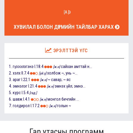
[А.Ө]
ХУВИЛАЛ БОЛОН ДҮРМИЙН ТАЙЛБАР ХАРАХ
ЭРЭЛТТЭЙ ҮГС
1.
гүзээлзгэнэ
I.18.4
сайхан амттай н...
[ж.н]
2.
хэлх
II.7.4
холбож ~, унь ~...
[үй.ү]
3.
араг
I.22.1
~ савар; ~ яс
[ж.н]
4.
эмнэлэг
I.21.4
эмнэх үйл; эмнэ...
[ж.н]
5.
курс
I.5.4
[гад.]
6.
шавж
I.4.1
монгол бичгийн ...
[ж.н]
7.
голдирол
I.17.2
голын ~
[ж.н]
Гар утасны программ