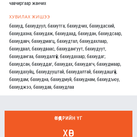
чавчиргаар жанчих
ХУВИЛАХ ЖИШЭЭ
бахиуд, бахиудуул, бахиутга; бахиудчих, бахиудасхий,
бахиудазна; бахиудаж, бахиудаад, бахиудан, бахиудсаар,
бахиудавч, бахиудмагц, бахиудтал, бахиудахлаар,
бахиудвал, бахиудваас, бахиудангуут, бахиудуут,
бахиудангаа, бахиудалгүй; бахиудахаар; бахиудаг;
бахиудсан, бахиуддаг, бахиудах, бахиудагч, бахиудмаар,
бахиудахуйц, бахиудууштай, бахиудалтай, бахиудашгүй,
бахиудам; бахиудна, бахиудмуй, бахиуднам, бахиудъюу,
бахиуджээ, бахиудав, бахиудлаа
ӨНӨӨДРИЙН ҮГ
хөв