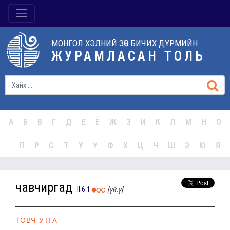
МОНГОЛ ХЭЛНИЙ ЗӨВ БИЧИХ ДҮРМИЙН
ЖУРАМЛАСАН ТОЛЬ
А
Б
В
Г
Д
Е
Ё
Ж
З
И
К
Л
М
Н
О
П
Р
С
Т
У
Ү
Ф
Х
Ц
Ч
Ш
Э
Ю
Я
чавчиргад
II.6.1
[үй.ү]
ТОВЧ УТГА