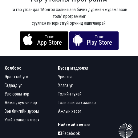
Та гар утсандаа ‘Монгол хэлний зөв бичих дүрмийн журамласан
толь’ программыг
суулгаж интернэтгүй орчинд ашиглаарай.
Татах
Татах
App Store
Play Store
Холбоос
Бусад мэдээлэл
Эрэлттэй үгс
Уриалга
Гадаад үг
Уялга үг
Улс орны нэр
Толийн тухай
Аймаг, сумын нэр
Толь ашиглах заавар
Зөв бичгийн дүрэм
Ажлын хэсэг
Үгийн санал илгээх
Нийгмийн сүлжээ
Facebook