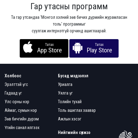
Гар утасны программ
Та гар утсандаа ‘Монгол хэлний зөв бичих дүрмийн журамласан
толь’ программыг
суулгаж интернэтгүй орчинд ашиглаарай.
Татах
Татах
App Store
Play Store
Холбоос
Бусад мэдээлэл
Эрэлттэй үгс
Уриалга
Гадаад үг
Уялга үг
Улс орны нэр
Толийн тухай
Аймаг, сумын нэр
Толь ашиглах заавар
Зөв бичгийн дүрэм
Ажлын хэсэг
Үгийн санал илгээх
Нийгмийн сүлжээ