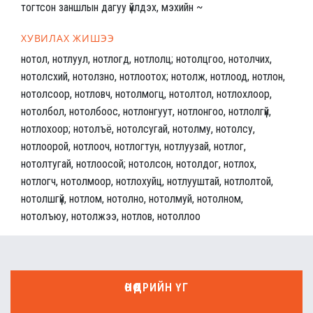
тогтсон заншлын дагуу үйлдэх, мэхийн ~
ХУВИЛАХ ЖИШЭЭ
нотол, нотлуул, нотлогд, нотлолц; нотолцгоо, нотолчих,
нотолсхий, нотолзно, нотлоотох; нотолж, нотлоод, нотлон,
нотолсоор, нотловч, нотолмогц, нотолтол, нотлохлоор,
нотолбол, нотолбоос, нотлонгуут, нотлонгоо, нотлолгүй,
нотлохоор; нотолъё, нотолсугай, нотолму, нотолсу,
нотлоорой, нотлооч, нотлогтун, нотлуузай, нотлог,
нотолтугай, нотлоосой; нотолсон, нотолдог, нотлох,
нотлогч, нотолмоор, нотлохуйц, нотлууштай, нотлолтой,
нотолшгүй, нотлом, нотолно, нотолмуй, нотолном,
нотолъюу, нотолжээ, нотлов, нотоллоо
ӨНӨӨДРИЙН ҮГ