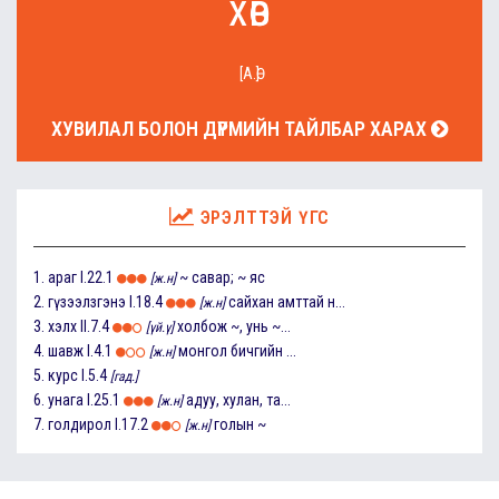
хөв
[А.Ө]
ХУВИЛАЛ БОЛОН ДҮРМИЙН ТАЙЛБАР ХАРАХ
ЭРЭЛТТЭЙ ҮГС
1.
араг
I.22.1
~ савар; ~ яс
[ж.н]
2.
гүзээлзгэнэ
I.18.4
сайхан амттай н...
[ж.н]
3.
хэлх
II.7.4
холбож ~, унь ~...
[үй.ү]
4.
шавж
I.4.1
монгол бичгийн ...
[ж.н]
5.
курс
I.5.4
[гад.]
6.
унага
I.25.1
адуу, хулан, та...
[ж.н]
7.
голдирол
I.17.2
голын ~
[ж.н]