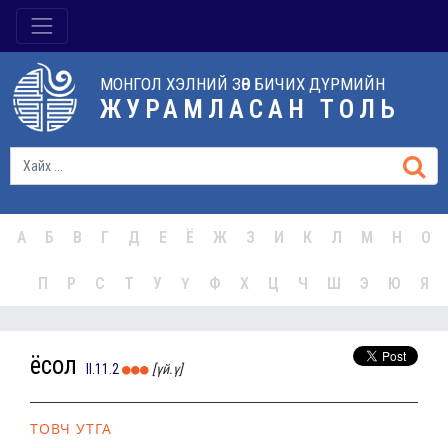
МОНГОЛ ХЭЛНИЙ ЗӨВ БИЧИХ ДҮРМИЙН
ЖУРАМЛАСАН ТОЛЬ
А
Б
В
Г
Д
Е
Ё
Ж
З
И
К
Л
М
Н
О
П
Р
С
Т
У
Ү
Ф
Х
Ц
Ч
Ш
Э
Ю
Я
ёсол
II.11.2
[үй.ү]
ТОВЧ УТГА