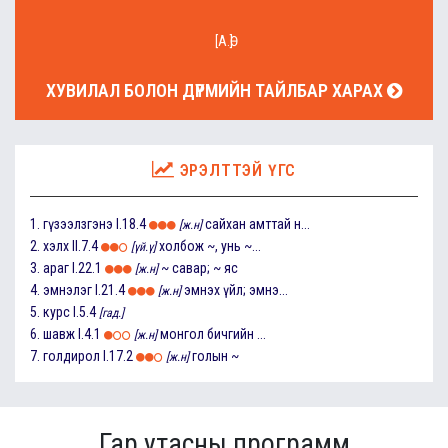
[А.Ө]
ХУВИЛАЛ БОЛОН ДҮРМИЙН ТАЙЛБАР ХАРАХ
ЭРЭЛТТЭЙ ҮГС
1.
гүзээлзгэнэ
I.18.4
сайхан амттай н...
[ж.н]
2.
хэлх
II.7.4
холбож ~, унь ~...
[үй.ү]
3.
араг
I.22.1
~ савар; ~ яс
[ж.н]
4.
эмнэлэг
I.21.4
эмнэх үйл; эмнэ...
[ж.н]
5.
курс
I.5.4
[гад.]
6.
шавж
I.4.1
монгол бичгийн ...
[ж.н]
7.
голдирол
I.17.2
голын ~
[ж.н]
Гар утасны программ