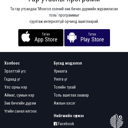
Та гар утсандаа ‘Монгол хэлний зөв бичих дүрмийн журамласан
толь’ программыг
суулгаж интернэтгүй орчинд ашиглаарай.
Татах
Татах
App Store
Play Store
Холбоос
Бусад мэдээлэл
Эрэлттэй үгс
Уриалга
Гадаад үг
Уялга үг
Улс орны нэр
Толийн тухай
Аймаг, сумын нэр
Толь ашиглах заавар
Зөв бичгийн дүрэм
Ажлын хэсэг
Үгийн санал илгээх
Нийгмийн сүлжээ
Facebook