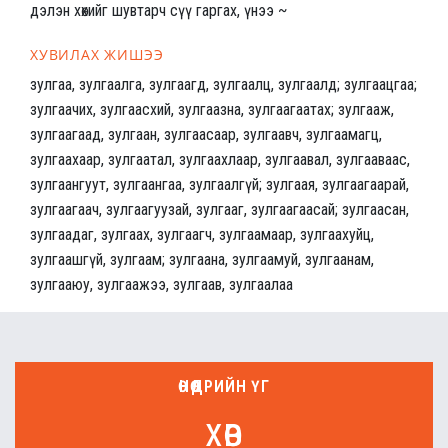
дэлэн хөхийг шувтарч сүү гаргах, үнээ ~
ХУВИЛАХ ЖИШЭЭ
зулгаа, зулгаалга, зулгаагд, зулгаалц, зулгаалд; зулгаацгаа;
зулгаачих, зулгаасхий, зулгаазна, зулгаагаатах; зулгааж,
зулгаагаад, зулгаан, зулгаасаар, зулгаавч, зулгаамагц,
зулгаахаар, зулгаатал, зулгаахлаар, зулгаавал, зулгааваас,
зулгаангуут, зулгаангаа, зулгаалгүй; зулгаая, зулгаагаарай,
зулгаагаач, зулгаагуузай, зулгааг, зулгаагаасай; зулгаасан,
зулгаадаг, зулгаах, зулгаагч, зулгаамаар, зулгаахуйц,
зулгаашгүй, зулгаам; зулгаана, зулгаамуй, зулгаанам,
зулгааюу, зулгаажээ, зулгаав, зулгаалаа
ӨНӨӨДРИЙН ҮГ
хөв