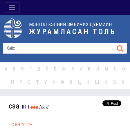
МОНГОЛ ХЭЛНИЙ ЗӨВ БИЧИХ ДҮРМИЙН
ЖУРАМЛАСАН ТОЛЬ
А
Б
В
Г
Д
Е
Ё
Ж
З
И
К
Л
М
Н
О
П
Р
С
Т
У
Ү
Ф
Х
Ц
Ч
Ш
Э
Ю
Я
саа
II.1.1
[үй.ү]
ТОВЧ УТГА