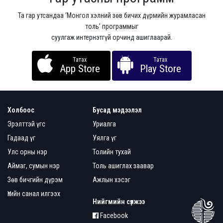
Та гар утсандаа ‘Монгол хэлний зөв бичих дүрмийн журамласан
толь’ программыг
суулгаж интернэтгүй орчинд ашиглаарай.
Татах
Татах
App Store
Play Store
Холбоос
Бусад мэдээлэл
Эрэлттэй үгс
Уриалга
Гадаад үг
Уялга үг
Улс орны нэр
Толийн тухай
Аймаг, сумын нэр
Толь ашиглах заавар
Зөв бичгийн дүрэм
Ажлын хэсэг
Үгийн санал илгээх
Нийгмийн сүлжээ
Facebook