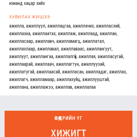
юманд хацар хийх
ХУВИЛАХ ЖИШЭЭ
ажилла, ажиллуул, ажиллацгаа, ажиллачих, ажилласхий,
ажиллазна, ажиллаатах; ажиллаж, ажиллаад, ажиллан,
ажилласаар, ажиллавч, ажилламагц, ажиллатал,
ажиллахлаар, ажиллавал, ажиллаваас, ажиллангуут,
ажиллуут, ажиллангаа, ажиллалгүй, ажиллая, ажилласугай,
ажиллаарай, ажиллаач, ажиллагтун, ажиллуузай,
ажиллатугай, ажиллаасай; ажилласан, ажилладаг, ажиллах,
ажиллагч, ажилламаар, ажиллахуйц, ажиллууштай,
ажиллана, ажиллажээ, ажиллав, ажиллалаа
ӨНӨӨДРИЙН ҮГ
хижигт