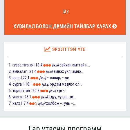
[ҮЙ.Ү]
ХУВИЛАЛ БОЛОН ДҮРМИЙН ТАЙЛБАР ХАРАХ
ЭРЭЛТТЭЙ ҮГС
1.
гүзээлзгэнэ
I.18.4
сайхан амттай н...
[ж.н]
2.
эмнэлэг
I.21.4
эмнэх үйл; эмнэ...
[ж.н]
3.
араг
I.22.1
~ савар; ~ яс
[ж.н]
4.
сурга
II.10.1
эрдэм мэдлэг ол...
[үй.ү]
5.
төрөлхтөн
I.20.3
хүн ~
[ж.н]
6.
унага
I.25.1
адуу, хулан, та...
[ж.н]
7.
хэлх
II.7.4
холбож ~, унь ~...
[үй.ү]
Гар утасны программ