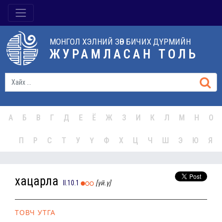
МОНГОЛ ХЭЛНИЙ ЗӨВ БИЧИХ ДҮРМИЙН
ЖУРАМЛАСАН ТОЛЬ
А
Б
В
Г
Д
Е
Ё
Ж
З
И
К
Л
М
Н
О
П
Р
С
Т
У
Ү
Ф
Х
Ц
Ч
Ш
Э
Ю
Я
хацарла
II.10.1
[үй.ү]
ТОВЧ УТГА