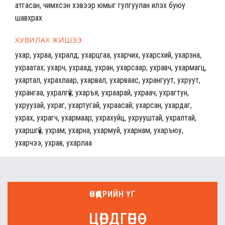
атгасан, чимхсэн хэвээр юмыг гулгуулан илэх буюу
шавхрах
ХУВИЛАХ ЖИШЭЭ
ухар, ухраа, ухралд; ухарцгаа, ухарчих, ухарсхий, ухарзна,
ухраатах; ухарч, ухраад, ухран, ухарсаар, ухравч, ухармагц,
ухартал, ухрахлаар, ухарвал, ухарваас, ухрангуут, ухруут,
ухрангаа, ухралгүй; ухаръя, ухраарай, ухраач, ухрагтун,
ухруузай, ухраг, ухартугай, ухраасай; ухарсан, ухардаг,
ухрах, ухрагч, ухармаар, ухрахуйц, ухрууштай, ухралтай,
ухаршгүй, ухрам; ухарна, ухармуй, ухарнам, ухаръюу,
ухарчээ, ухрав, ухарлаа
ӨНӨӨДРИЙН ҮГ
цөрдгөнө