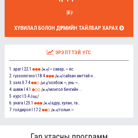
[ҮЙ.Ү]
ХУВИЛАЛ БОЛОН ДҮРМИЙН ТАЙЛБАР ХАРАХ
ЭРЭЛТТЭЙ ҮГС
1.
араг
I.22.1
~ савар; ~ яс
[ж.н]
2.
гүзээлзгэнэ
I.18.4
сайхан амттай н...
[ж.н]
3.
хэлх
II.7.4
холбож ~, унь ~...
[үй.ү]
4.
шавж
I.4.1
монгол бичгийн ...
[ж.н]
5.
курс
I.5.4
[гад.]
6.
унага
I.25.1
адуу, хулан, та...
[ж.н]
7.
голдирол
I.17.2
голын ~
[ж.н]
Гар утасны программ