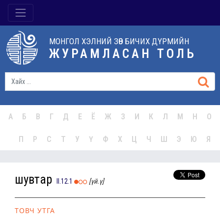
МОНГОЛ ХЭЛНИЙ ЗӨВ БИЧИХ ДҮРМИЙН
ЖУРАМЛАСАН ТОЛЬ
А
Б
В
Г
Д
Е
Ё
Ж
З
И
К
Л
М
Н
О
П
Р
С
Т
У
Ү
Ф
Х
Ц
Ч
Ш
Э
Ю
Я
шувтар
II.12.1
[үй.ү]
ТОВЧ УТГА