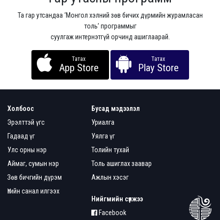
Та гар утсандаа ‘Монгол хэлний зөв бичих дүрмийн журамласан
толь’ программыг
суулгаж интернэтгүй орчинд ашиглаарай.
Татах
Татах
App Store
Play Store
Холбоос
Бусад мэдээлэл
Эрэлттэй үгс
Уриалга
Гадаад үг
Уялга үг
Улс орны нэр
Толийн тухай
Аймаг, сумын нэр
Толь ашиглах заавар
Зөв бичгийн дүрэм
Ажлын хэсэг
Үгийн санал илгээх
Нийгмийн сүлжээ
Facebook