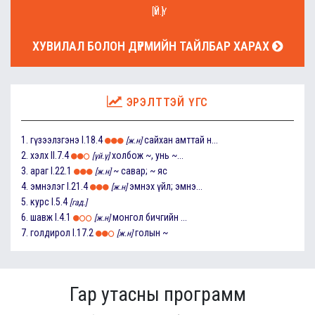
[ҮЙ.Ү]
ХУВИЛАЛ БОЛОН ДҮРМИЙН ТАЙЛБАР ХАРАХ
ЭРЭЛТТЭЙ ҮГС
1.
гүзээлзгэнэ
I.18.4
сайхан амттай н...
[ж.н]
2.
хэлх
II.7.4
холбож ~, унь ~...
[үй.ү]
3.
араг
I.22.1
~ савар; ~ яс
[ж.н]
4.
эмнэлэг
I.21.4
эмнэх үйл; эмнэ...
[ж.н]
5.
курс
I.5.4
[гад.]
6.
шавж
I.4.1
монгол бичгийн ...
[ж.н]
7.
голдирол
I.17.2
голын ~
[ж.н]
Гар утасны программ