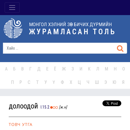
МОНГОЛ ХЭЛНИЙ ЗӨВ БИЧИХ ДҮРМИЙН
ЖУРАМЛАСАН ТОЛЬ
А
Б
В
Г
Д
Е
Ё
Ж
З
И
К
Л
М
Н
О
П
Р
С
Т
У
Ү
Ф
Х
Ц
Ч
Ш
Э
Ю
Я
долоодой
I.15.2
[ж.н]
ТОВЧ УТГА