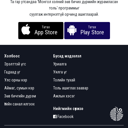
Та гар утсандаа ‘Монгол хэлний зөв бичих дүрмийн журамласан
толь’ программыг
суулгаж интернэтгүй орчинд ашиглаарай.
Татах
Татах
App Store
Play Store
Холбоос
Бусад мэдээлэл
Эрэлттэй үгс
Уриалга
Гадаад үг
Уялга үг
Улс орны нэр
Толийн тухай
Аймаг, сумын нэр
Толь ашиглах заавар
Зөв бичгийн дүрэм
Ажлын хэсэг
Үгийн санал илгээх
Нийгмийн сүлжээ
Facebook