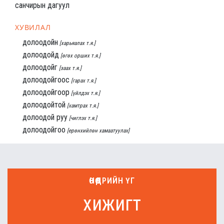
санчирын дагуул
ХУВИЛАЛ
долоодойн
[харьяалах т.я.]
долоодойд
[өгөх орших т.я.]
долоодойг
[заах т.я.]
долоодойгоос
[гарах т.я.]
долоодойгоор
[үйлдэх т.я.]
долоодойтой
[хамтрах т.я.]
долоодой руу
[чиглэх т.я.]
долоодойгоо
[ерөнхийлөн хамаатуулах]
ӨНӨӨДРИЙН ҮГ
хижигт