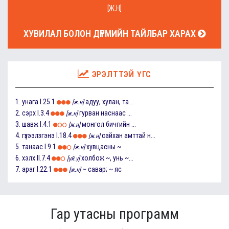
[Ж.Н]
ХУВИЛАЛ БОЛОН ДҮРМИЙН ТАЙЛБАР ХАРАХ
ЭРЭЛТТЭЙ ҮГС
1.
унага
I.25.1
адуу, хулан, та...
[ж.н]
2.
сэрх
I.3.4
гурван наснаас ...
[ж.н]
3.
шавж
I.4.1
монгол бичгийн ...
[ж.н]
4.
гүзээлзгэнэ
I.18.4
сайхан амттай н...
[ж.н]
5.
танаас
I.9.1
хувцасны ~
[ж.н]
6.
хэлх
II.7.4
холбож ~, унь ~...
[үй.ү]
7.
араг
I.22.1
~ савар; ~ яс
[ж.н]
Гар утасны программ