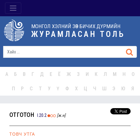
МОНГОЛ ХЭЛНИЙ ЗӨВ БИЧИХ ДҮРМИЙН
ЖУРАМЛАСАН ТОЛЬ
А
Б
В
Г
Д
Е
Ё
Ж
З
И
К
Л
М
Н
О
П
Р
С
Т
У
Ү
Ф
Х
Ц
Ч
Ш
Э
Ю
Я
отготон
I.20.2
[ж.н]
ТОВЧ УТГА