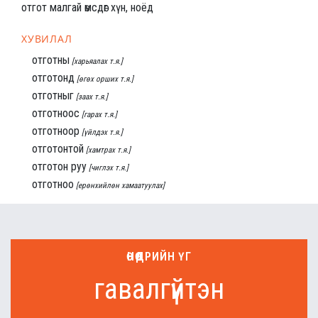
отгот малгай өмсдөг хүн, ноёд
ХУВИЛАЛ
отготны
[харьяалах т.я.]
отготонд
[өгөх орших т.я.]
отготныг
[заах т.я.]
отготноос
[гарах т.я.]
отготноор
[үйлдэх т.я.]
отготонтой
[хамтрах т.я.]
отготон руу
[чиглэх т.я.]
отготноо
[ерөнхийлөн хамаатуулах]
ӨНӨӨДРИЙН ҮГ
гавалгүйтэн