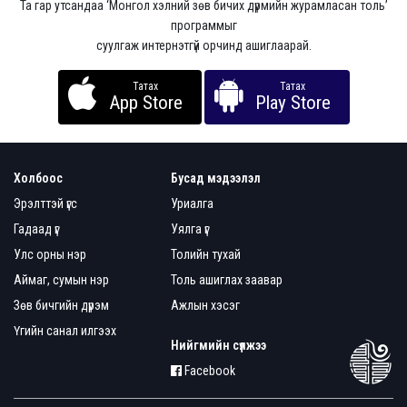
Та гар утсандаа ‘Монгол хэлний зөв бичих дүрмийн журамласан толь’
программыг
суулгаж интернэтгүй орчинд ашиглаарай.
Татах
Татах
App Store
Play Store
Холбоос
Бусад мэдээлэл
Эрэлттэй үгс
Уриалга
Гадаад үг
Уялга үг
Улс орны нэр
Толийн тухай
Аймаг, сумын нэр
Толь ашиглах заавар
Зөв бичгийн дүрэм
Ажлын хэсэг
Үгийн санал илгээх
Нийгмийн сүлжээ
Facebook