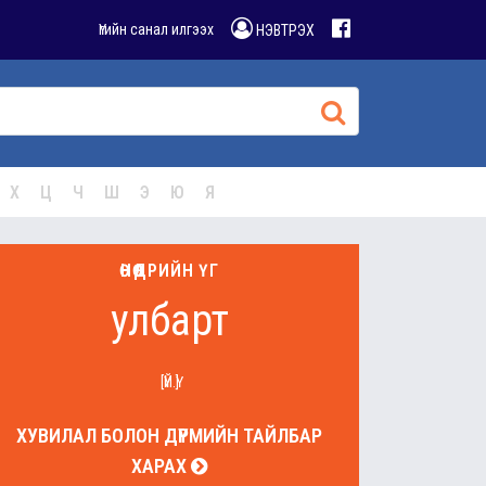
Үгийн санал илгээх
НЭВТРЭХ
Х
Ц
Ч
Ш
Э
Ю
Я
ӨНӨӨДРИЙН ҮГ
улбарт
[ҮЙ.Ү]
ХУВИЛАЛ БОЛОН ДҮРМИЙН ТАЙЛБАР
ХАРАХ