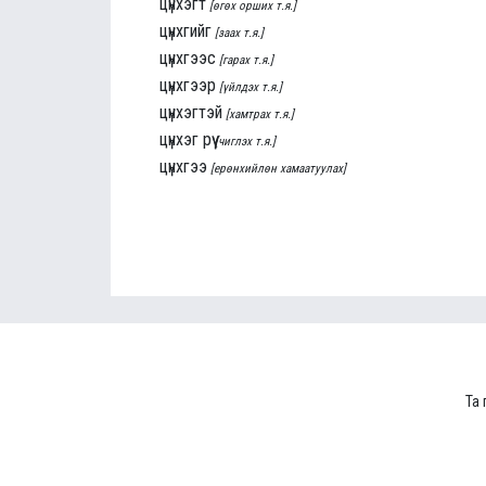
цүнхэгт
[өгөх орших т.я.]
цүнхгийг
[заах т.я.]
цүнхгээс
[гарах т.я.]
цүнхгээр
[үйлдэх т.я.]
цүнхэгтэй
[хамтрах т.я.]
цүнхэг рүү
[чиглэх т.я.]
цүнхгээ
[ерөнхийлөн хамаатуулах]
Та 