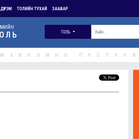
 ДҮРЭМ
ТОЛИЙН ТУХАЙ
ЗААВАР
РМИЙН
ТОЛЬ
ОЛЬ
Ж
З
И
К
Л
М
Н
О
П
Р
С
Т
У
Ү
Ф