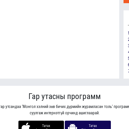
Гар утасны программ
гар утсандаа ‘Монгол хэлний зөв бичих дүрмийн журамласан толь’ програ
суулгаж интернэтгүй орчинд ашиглаарай.
Татах
Татах