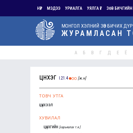
НҮҮР
МЭДЭЭ
УРИАЛГА
УЯЛГА ҮГ
ЗӨВ БИЧГИЙН
МОНГОЛ ХЭЛНИЙ ЗӨВ БИЧИХ ДҮ
ЖУРАМЛАСАН Т
А
Б
В
Г
Д
Е
Ё
цүнхэг
I.21.4
[ж.н]
ТОВЧ УТГА
цүнхээл
ХУВИЛАЛ
цүнхгийн
[харьяалах т.я.]