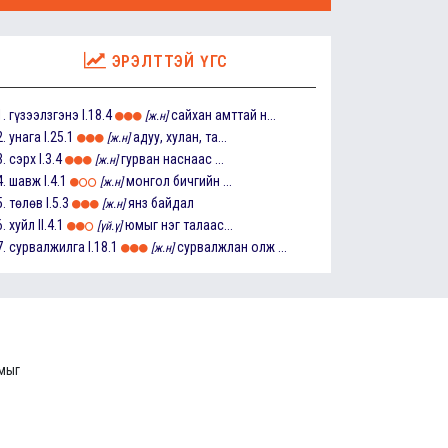
ЭРЭЛТТЭЙ ҮГС
1.
гүзээлзгэнэ
I.18.4
сайхан амттай н...
[ж.н]
2.
унага
I.25.1
адуу, хулан, та...
[ж.н]
3.
сэрх
I.3.4
гурван наснаас ...
[ж.н]
4.
шавж
I.4.1
монгол бичгийн ...
[ж.н]
5.
төлөв
I.5.3
янз байдал
[ж.н]
6.
хуйл
II.4.1
юмыг нэг талаас...
[үй.ү]
7.
сурвалжилга
I.18.1
сурвалжлан олж ...
[ж.н]
ммыг