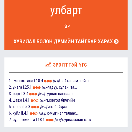
улбарт
[ҮЙ.Ү]
ХУВИЛАЛ БОЛОН ДҮРМИЙН ТАЙЛБАР ХАРАХ
ЭРЭЛТТЭЙ ҮГС
1.
гүзээлзгэнэ
I.18.4
сайхан амттай н...
[ж.н]
2.
унага
I.25.1
адуу, хулан, та...
[ж.н]
3.
сэрх
I.3.4
гурван наснаас ...
[ж.н]
4.
шавж
I.4.1
монгол бичгийн ...
[ж.н]
5.
төлөв
I.5.3
янз байдал
[ж.н]
6.
хуйл
II.4.1
юмыг нэг талаас...
[үй.ү]
7.
сурвалжилга
I.18.1
сурвалжлан олж ...
[ж.н]