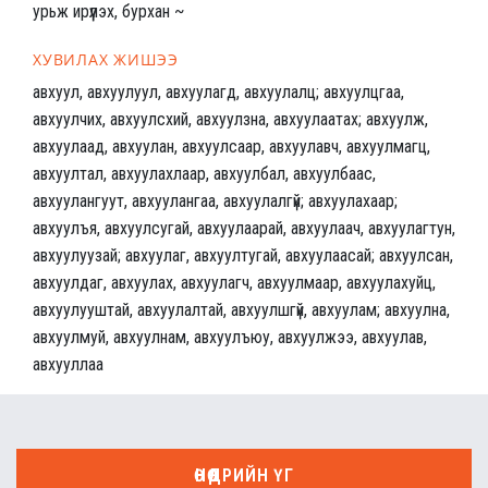
урьж ирүүлэх, бурхан ~
ХУВИЛАХ ЖИШЭЭ
авхуул, авхуулуул, авхуулагд, авхуулалц; авхуулцгаа,
авхуулчих, авхуулсхий, авхуулзна, авхуулаатах; авхуулж,
авхуулаад, авхуулан, авхуулсаар, авхуулавч, авхуулмагц,
авхуултал, авхуулахлаар, авхуулбал, авхуулбаас,
авхуулангуут, авхуулангаа, авхуулалгүй; авхуулахаар;
авхуулъя, авхуулсугай, авхуулаарай, авхуулаач, авхуулагтун,
авхуулуузай; авхуулаг, авхуултугай, авхуулаасай; авхуулсан,
авхуулдаг, авхуулах, авхуулагч, авхуулмаар, авхуулахуйц,
авхуулууштай, авхуулалтай, авхуулшгүй, авхуулам; авхуулна,
авхуулмуй, авхуулнам, авхуулъюу, авхуулжээ, авхуулав,
авхууллаа
ӨНӨӨДРИЙН ҮГ