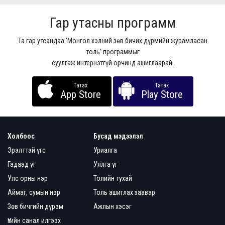
Гар утасны программ
Та гар утсандаа ‘Монгол хэлний зөв бичих дүрмийн журамласан
толь’ программыг
суулгаж интернэтгүй орчинд ашиглаарай.
Татах
Татах
App Store
Play Store
Холбоос
Бусад мэдээлэл
Эрэлттэй үгс
Уриалга
Гадаад үг
Уялга үг
Улс орны нэр
Толийн тухай
Аймаг, сумын нэр
Толь ашиглах заавар
Зөв бичгийн дүрэм
Ажлын хэсэг
Үгийн санал илгээх