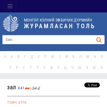
МОНГОЛ ХЭЛНИЙ ЗӨВ БИЧИХ ДҮРМИЙН
ЖУРАМЛАСАН ТОЛЬ
А
Б
В
Г
Д
Е
Ё
Ж
З
И
К
Л
М
Н
О
П
Р
С
Т
У
Ү
Ф
Х
Ц
Ч
Ш
Э
Ю
Я
зал
II.4.1
[үй.ү]
ТОВЧ УТГА