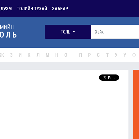
 ДҮРЭМ
ТОЛИЙН ТУХАЙ
ЗААВАР
РМИЙН
ТОЛЬ
ОЛЬ
Ж
З
И
К
Л
М
Н
О
П
Р
С
Т
У
Ү
Ф