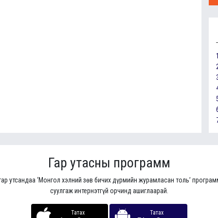
Гар утасны программ
гар утсандаа ‘Монгол хэлний зөв бичих дүрмийн журамласан толь’ програ
суулгаж интернэтгүй орчинд ашиглаарай.
Татах
Татах