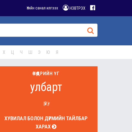
Үгийн санал илгээх
НЭВТРЭХ
Х
Ц
Ч
Ш
Э
Ю
Я
ӨНӨӨДРИЙН ҮГ
улбарт
[ҮЙ.Ү]
ХУВИЛАЛ БОЛОН ДҮРМИЙН ТАЙЛБАР
ХАРАХ