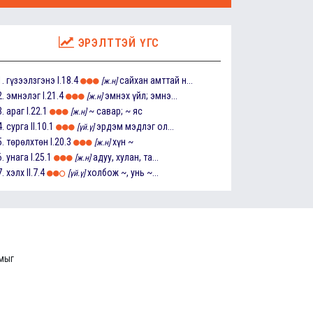
ЭРЭЛТТЭЙ ҮГС
1.
гүзээлзгэнэ
I.18.4
сайхан амттай н...
[ж.н]
2.
эмнэлэг
I.21.4
эмнэх үйл; эмнэ...
[ж.н]
3.
араг
I.22.1
~ савар; ~ яс
[ж.н]
4.
сурга
II.10.1
эрдэм мэдлэг ол...
[үй.ү]
5.
төрөлхтөн
I.20.3
хүн ~
[ж.н]
6.
унага
I.25.1
адуу, хулан, та...
[ж.н]
7.
хэлх
II.7.4
холбож ~, унь ~...
[үй.ү]
ммыг