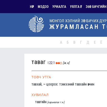
НҮҮР
МЭДЭЭ
УРИАЛГА
УЯЛГА ҮГ
ЗӨВ БИЧГИЙН
МОНГОЛ ХЭЛНИЙ ЗӨВ БИЧИХ ДҮ
ЖУРАМЛАСАН Т
А
Б
В
Г
Д
Е
Ё
таваг
I.22.1
[ж.н]
ТОВЧ УТГА
тавхай, ~ цоорох: тэмээний тавхайн өвчин
ХУВИЛАЛ
тавгийн
[харьяалах т.я.]