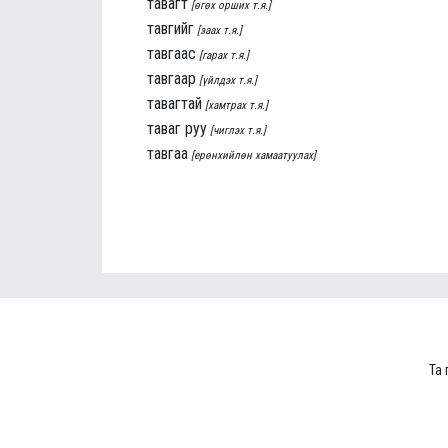
тавагт
[өгөх орших т.я.]
тавгийг
[заах т.я.]
тавгаас
[гарах т.я.]
тавгаар
[үйлдэх т.я.]
тавагтай
[хамтрах т.я.]
таваг руу
[чиглэх т.я.]
тавгаа
[ерөнхийлөн хамаатуулах]
Та 