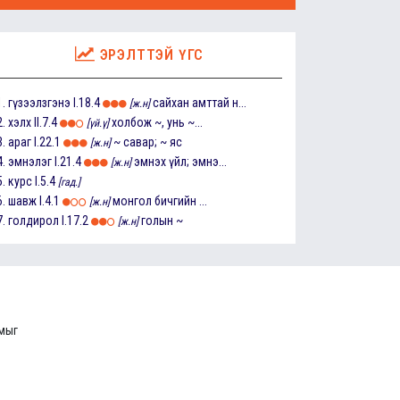
ЭРЭЛТТЭЙ ҮГС
1.
гүзээлзгэнэ
I.18.4
сайхан амттай н...
[ж.н]
2.
хэлх
II.7.4
холбож ~, унь ~...
[үй.ү]
3.
араг
I.22.1
~ савар; ~ яс
[ж.н]
4.
эмнэлэг
I.21.4
эмнэх үйл; эмнэ...
[ж.н]
5.
курс
I.5.4
[гад.]
6.
шавж
I.4.1
монгол бичгийн ...
[ж.н]
7.
голдирол
I.17.2
голын ~
[ж.н]
ммыг