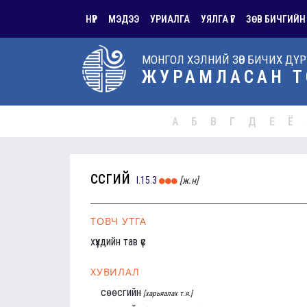
НҮҮР
МЭДЭЭ
УРИАЛГА
УЯЛГА ҮГ
ЗӨВ БИЧГИЙН
МОНГОЛ ХЭЛНИЙ ЗӨВ БИЧИХ ДҮ
ЖУРАМЛАСАН Т
А
Б
В
Г
Д
Е
Ё
сөөсгий
I.15.3
[ж.н]
ТОВЧ УТГА
хүүхдийн тав үс
ХУВИЛАЛ
сөөсгийн
[харьяалах т.я.]