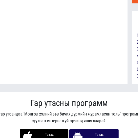
Гар утасны программ
гар утсандаа ‘Монгол хэлний зөв бичих дүрмийн журамласан толь’ програ
суулгаж интернэтгүй орчинд ашиглаарай.
Татах
Татах