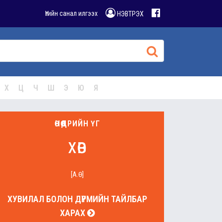
Үгийн санал илгээх
НЭВТРЭХ
Х
Ц
Ч
Ш
Э
Ю
Я
ӨНӨӨДРИЙН ҮГ
хөв
[А.Ө]
ХУВИЛАЛ БОЛОН ДҮРМИЙН ТАЙЛБАР
ХАРАХ