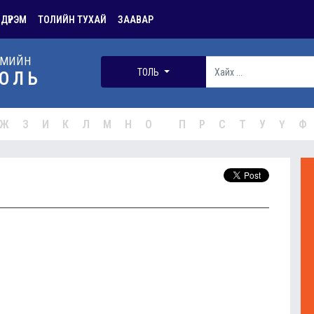
 ДҮРЭМ
ТОЛИЙН ТУХАЙ
ЗААВАР
РМИЙН
ТОЛЬ
ОЛЬ
Ж
З
И
К
Л
М
Н
О
П
Р
С
Т
У
Ү
Ф