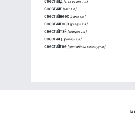
сөөсгийд
[өгөх орших т.я.]
сөөсгийг
[заах т.я.]
сөөсгийнөөс
[гарах т.я.]
сөөсгийгөөр
[үйлдэх т.я.]
сөөсгийтэй
[хамтрах т.я.]
сөөсгий рүү
[чиглэх т.я.]
сөөсгийгөө
[ерөнхийлөн хамаатуулах]
Та 