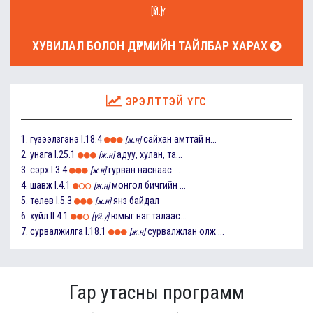
[ҮЙ.Ү]
ХУВИЛАЛ БОЛОН ДҮРМИЙН ТАЙЛБАР ХАРАХ
ЭРЭЛТТЭЙ ҮГС
1.
гүзээлзгэнэ
I.18.4
сайхан амттай н...
[ж.н]
2.
унага
I.25.1
адуу, хулан, та...
[ж.н]
3.
сэрх
I.3.4
гурван наснаас ...
[ж.н]
4.
шавж
I.4.1
монгол бичгийн ...
[ж.н]
5.
төлөв
I.5.3
янз байдал
[ж.н]
6.
хуйл
II.4.1
юмыг нэг талаас...
[үй.ү]
7.
сурвалжилга
I.18.1
сурвалжлан олж ...
[ж.н]
Гар утасны программ