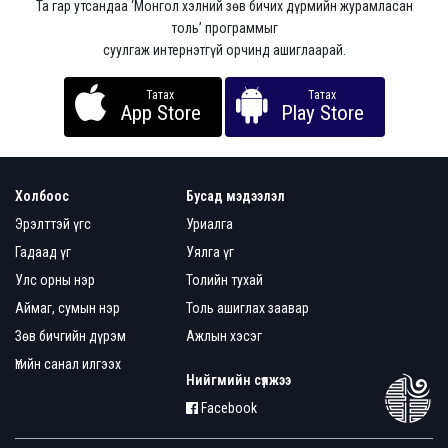
Та гар утсандаа ‘Монгол хэлний зөв бичих дүрмийн журамласан
толь’ программыг
суулгаж интернэтгүй орчинд ашиглаарай.
Татах
Татах
App Store
Play Store
Холбоос
Бусад мэдээлэл
Эрэлттэй үгс
Уриалга
Гадаад үг
Уялга үг
Улс орны нэр
Толийн тухай
Аймаг, сумын нэр
Толь ашиглах заавар
Зөв бичгийн дүрэм
Ажлын хэсэг
Үгийн санал илгээх
Нийгмийн сүлжээ
Facebook