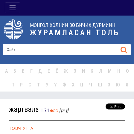
МОНГОЛ ХЭЛНИЙ ЗӨВ БИЧИХ ДҮРМИЙН
ЖУРАМЛАСАН ТОЛЬ
А
Б
В
Г
Д
Е
Ё
Ж
З
И
К
Л
М
Н
О
П
Р
С
Т
У
Ү
Ф
Х
Ц
Ч
Ш
Э
Ю
Я
жартвалз
II.7.1
[үй.ү]
ТОВЧ УТГА