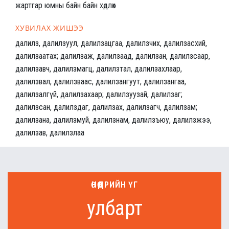
жартгар юмны байн байн хөдлөх
ХУВИЛАХ ЖИШЭЭ
далилз, далилзуул, далилзацгаа, далилзчих, далилзасхий,
далилзаатах; далилзаж, далилзаад, далилзан, далилзсаар,
далилзавч, далилзмагц, далилзтал, далилзахлаар,
далилзвал, далилзваас, далилзангуут, далилзангаа,
далилзалгүй, далилзахаар; далилзуузай, далилзаг;
далилзсан, далилздаг, далилзах, далилзагч, далилзам;
далилзана, далилзмуй, далилзнам, далилзъюу, далилзжээ,
далилзав, далилзлаа
ӨНӨӨДРИЙН ҮГ
улбарт