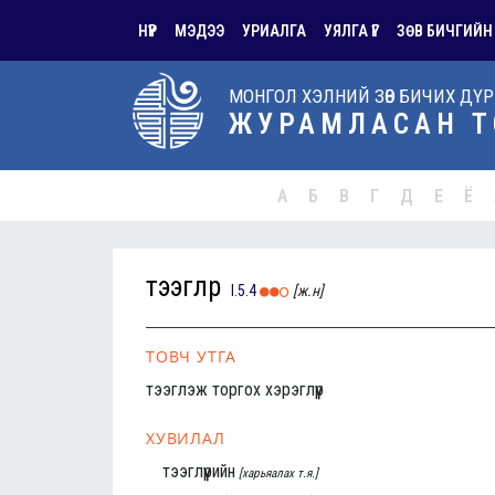
НҮҮР
МЭДЭЭ
УРИАЛГА
УЯЛГА ҮГ
ЗӨВ БИЧГИЙН
МОНГОЛ ХЭЛНИЙ ЗӨВ БИЧИХ ДҮ
ЖУРАМЛАСАН Т
А
Б
В
Г
Д
Е
Ё
тээглүүр
I.5.4
[ж.н]
ТОВЧ УТГА
тээглэж торгох хэрэглүүр
ХУВИЛАЛ
тээглүүрийн
[харьяалах т.я.]