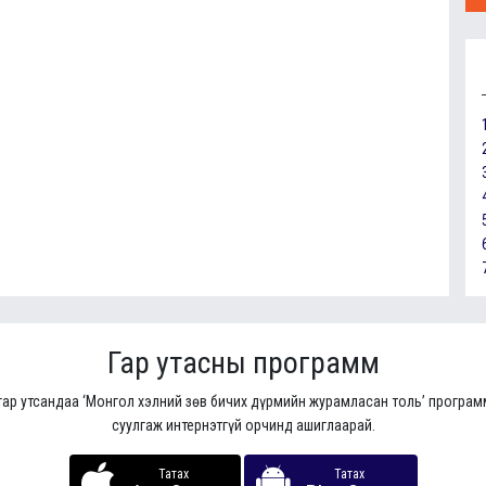
Гар утасны программ
гар утсандаа ‘Монгол хэлний зөв бичих дүрмийн журамласан толь’ програ
суулгаж интернэтгүй орчинд ашиглаарай.
Татах
Татах