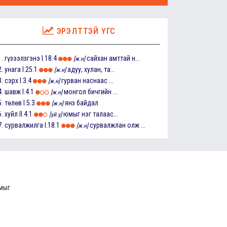
ЭРЭЛТТЭЙ ҮГС
1.
гүзээлзгэнэ
I.18.4
сайхан амттай н...
[ж.н]
2.
унага
I.25.1
адуу, хулан, та...
[ж.н]
3.
сэрх
I.3.4
гурван наснаас ...
[ж.н]
4.
шавж
I.4.1
монгол бичгийн ...
[ж.н]
5.
төлөв
I.5.3
янз байдал
[ж.н]
6.
хуйл
II.4.1
юмыг нэг талаас...
[үй.ү]
7.
сурвалжилга
I.18.1
сурвалжлан олж ...
[ж.н]
ммыг