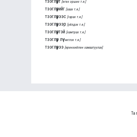
тээглүүрт
[өгөх орших т.я.]
тээглүүрийг
[заах т.я.]
тээглүүрээс
[гарах т.я.]
тээглүүрээр
[үйлдэх т.я.]
тээглүүртэй
[хамтрах т.я.]
тээглүүр лүү
[чиглэх т.я.]
тээглүүрээ
[ерөнхийлөн хамаатуулах]
Та 