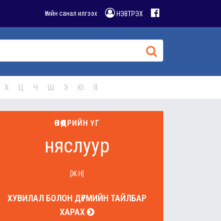
Үгийн санал илгээх
НЭВТРЭХ
Х
Ц
Ч
Ш
Э
Ю
Я
ӨНӨӨДРИЙН ҮГ
няслуур
[Ж.Н]
ХУВИЛАЛ БОЛОН ДҮРМИЙН ТАЙЛБАР
ХАРАХ