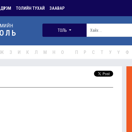
 ДҮРЭМ
ТОЛИЙН ТУХАЙ
ЗААВАР
РМИЙН
ТОЛЬ
ОЛЬ
Ж
З
И
К
Л
М
Н
О
П
Р
С
Т
У
Ү
Ф