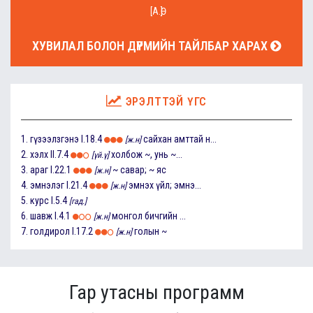
[А.Ө]
ХУВИЛАЛ БОЛОН ДҮРМИЙН ТАЙЛБАР ХАРАХ
ЭРЭЛТТЭЙ ҮГС
1.
гүзээлзгэнэ
I.18.4
сайхан амттай н...
[ж.н]
2.
хэлх
II.7.4
холбож ~, унь ~...
[үй.ү]
3.
араг
I.22.1
~ савар; ~ яс
[ж.н]
4.
эмнэлэг
I.21.4
эмнэх үйл; эмнэ...
[ж.н]
5.
курс
I.5.4
[гад.]
6.
шавж
I.4.1
монгол бичгийн ...
[ж.н]
7.
голдирол
I.17.2
голын ~
[ж.н]
Гар утасны программ