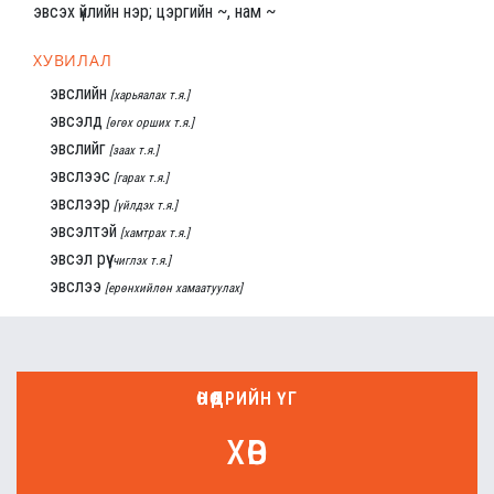
эвсэх үйлийн нэр; цэргийн ~, нам ~
ХУВИЛАЛ
эвслийн
[харьяалах т.я.]
эвсэлд
[өгөх орших т.я.]
эвслийг
[заах т.я.]
эвслээс
[гарах т.я.]
эвслээр
[үйлдэх т.я.]
эвсэлтэй
[хамтрах т.я.]
эвсэл рүү
[чиглэх т.я.]
эвслээ
[ерөнхийлөн хамаатуулах]
ӨНӨӨДРИЙН ҮГ
хөв