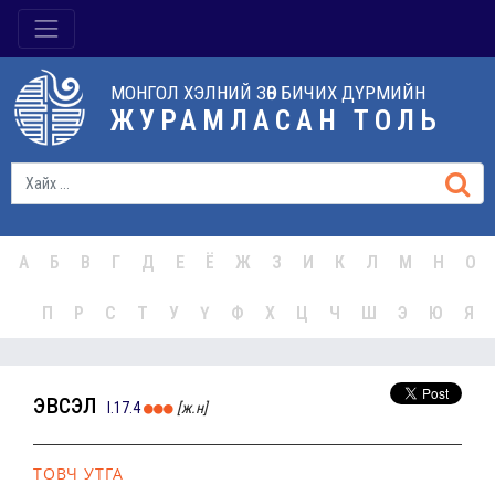
МОНГОЛ ХЭЛНИЙ ЗӨВ БИЧИХ ДҮРМИЙН
ЖУРАМЛАСАН ТОЛЬ
А
Б
В
Г
Д
Е
Ё
Ж
З
И
К
Л
М
Н
О
П
Р
С
Т
У
Ү
Ф
Х
Ц
Ч
Ш
Э
Ю
Я
эвсэл
I.17.4
[ж.н]
ТОВЧ УТГА