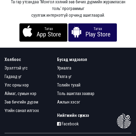
Та гар утсандаа ‘Монгол хэлний зөв бичих дүрмийн журамласан
толь’ программыг
суулгаж интернэтгүй орчинд ашиглаарай.
Татах
Татах
App Store
Play Store
Холбоос
Бусад мэдээлэл
Эрэлттэй үгс
Уриалга
Гадаад үг
Уялга үг
Улс орны нэр
Толийн тухай
Аймаг, сумын нэр
Толь ашиглах заавар
Зөв бичгийн дүрэм
Ажлын хэсэг
Үгийн санал илгээх
Нийгмийн сүлжээ
Facebook