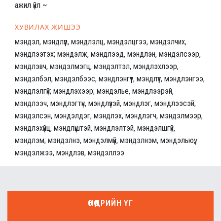
ажил үйл ~
ХУВИЛАХ ЖИШЭЭ
мэндэл, мэндлүүл, мэндлэлц, мэндэлцгээ, мэндэлчих,
мэндлээтэх; мэндэлж, мэндлээд, мэндлэн, мэндэлсээр,
мэндлэвч, мэндэлмэгц, мэндэлтэл, мэндлэхлээр,
мэндэлбэл, мэндэлбээс, мэндлэнгүүт, мэндлүүт, мэндлэнгээ,
мэндлэлгүй; мэндлэхээр; мэндэлье, мэндлээрэй,
мэндлээч, мэндлэгтүн, мэндлүүзэй, мэндлэг, мэндлээсэй;
мэндэлсэн, мэндэлдэг, мэндлэх, мэндлэгч, мэндэлмээр,
мэндлэхүйц, мэндлүүштэй, мэндлэлтэй, мэндэлшгүй,
мэндлэм; мэндэлнэ, мэндэлмүй, мэндэлнэм, мэндэльюү,
мэндэлжээ, мэндлэв, мэндэллээ
ӨНӨӨДРИЙН ҮГ