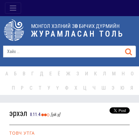
МОНГОЛ ХЭЛНИЙ ЗӨВ БИЧИХ ДҮРМИЙН
ЖУРАМЛАСАН ТОЛЬ
А
Б
В
Г
Д
Е
Ё
Ж
З
И
К
Л
М
Н
О
П
Р
С
Т
У
Ү
Ф
Х
Ц
Ч
Ш
Э
Ю
Я
эрхэл
II.11.4
[үй.ү]
ТОВЧ УТГА