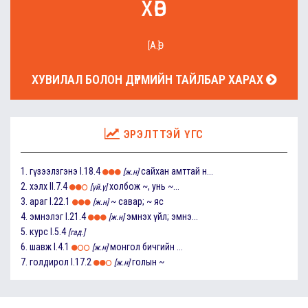
хөв
[А.Ө]
ХУВИЛАЛ БОЛОН ДҮРМИЙН ТАЙЛБАР ХАРАХ
ЭРЭЛТТЭЙ ҮГС
1.
гүзээлзгэнэ
I.18.4
сайхан амттай н...
[ж.н]
2.
хэлх
II.7.4
холбож ~, унь ~...
[үй.ү]
3.
араг
I.22.1
~ савар; ~ яс
[ж.н]
4.
эмнэлэг
I.21.4
эмнэх үйл; эмнэ...
[ж.н]
5.
курс
I.5.4
[гад.]
6.
шавж
I.4.1
монгол бичгийн ...
[ж.н]
7.
голдирол
I.17.2
голын ~
[ж.н]