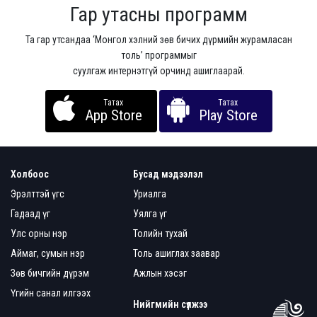
Гар утасны программ
Та гар утсандаа ‘Монгол хэлний зөв бичих дүрмийн журамласан
толь’ программыг
суулгаж интернэтгүй орчинд ашиглаарай.
Татах
Татах
App Store
Play Store
Холбоос
Бусад мэдээлэл
Эрэлттэй үгс
Уриалга
Гадаад үг
Уялга үг
Улс орны нэр
Толийн тухай
Аймаг, сумын нэр
Толь ашиглах заавар
Зөв бичгийн дүрэм
Ажлын хэсэг
Үгийн санал илгээх
Нийгмийн сүлжээ