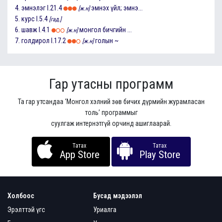
4.
эмнэлэг
I.21.4
эмнэх үйл; эмнэ...
[ж.н]
5.
курс
I.5.4
[гад.]
6.
шавж
I.4.1
монгол бичгийн ...
[ж.н]
7.
голдирол
I.17.2
голын ~
[ж.н]
Гар утасны программ
Та гар утсандаа ‘Монгол хэлний зөв бичих дүрмийн журамласан
толь’ программыг
суулгаж интернэтгүй орчинд ашиглаарай.
Татах
Татах
App Store
Play Store
Холбоос
Бусад мэдээлэл
Эрэлттэй үгс
Уриалга