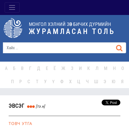
МОНГОЛ ХЭЛНИЙ ЗӨВ БИЧИХ ДҮРМИЙН
ЖУРАМЛАСАН ТОЛЬ
А
Б
В
Г
Д
Е
Ё
Ж
З
И
К
Л
М
Н
О
П
Р
С
Т
У
Ү
Ф
Х
Ц
Ч
Ш
Э
Ю
Я
эвсэг
[тэ.н]
ТОВЧ УТГА