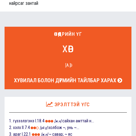
найрсаг зантай
ӨНӨӨДРИЙН ҮГ
хөв
[А.Ө]
ХУВИЛАЛ БОЛОН ДҮРМИЙН ТАЙЛБАР ХАРАХ
ЭРЭЛТТЭЙ ҮГС
1.
гүзээлзгэнэ
I.18.4
сайхан амттай н...
[ж.н]
2.
хэлх
II.7.4
холбож ~, унь ~...
[үй.ү]
3.
араг
I.22.1
~ савар; ~ яс
[ж.н]