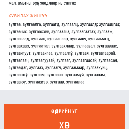
мал, амьтны эрүүг заадлаар нь салгах
ХУВИЛАХ ЖИШЭЭ
зулгаа, зулгаалга, зулгаагд, зулгаалц, зулгаалд; зулгаацгаа;
зулгаачих, зулгаасхий, зулгаазна, зулгаагаатах; зулгааж,
зулгаагаад, зулгаан, зулгаасаар, зулгаавч, зулгаамагц,
зулгаахаар, зулгаатал, зулгаахлаар, зулгаавал, зулгааваас,
зулгаангуут, зулгаангаа, зулгаалгүй; зулгаая, зулгаагаарай,
зулгаагаач, зулгаагуузай, зулгааг, зулгаагаасай; зулгаасан,
зулгаадаг, зулгаах, зулгаагч, зулгаамаар, зулгаахуйц,
зулгаашгүй, зулгаам; зулгаана, зулгаамуй, зулгаанам,
зулгааюу, зулгаажээ, зулгаав, зулгаалаа
ӨНӨӨДРИЙН ҮГ
хөв