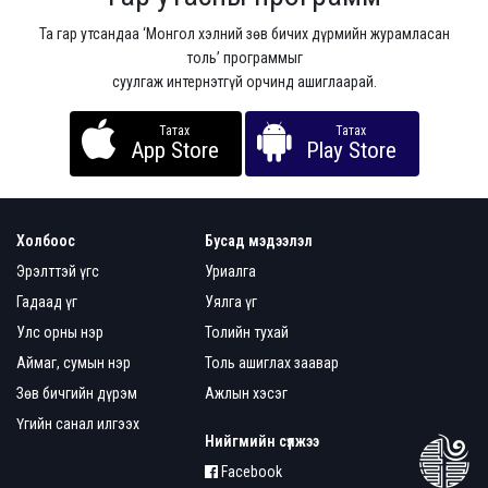
Та гар утсандаа ‘Монгол хэлний зөв бичих дүрмийн журамласан
толь’ программыг
суулгаж интернэтгүй орчинд ашиглаарай.
Татах
Татах
App Store
Play Store
Холбоос
Бусад мэдээлэл
Эрэлттэй үгс
Уриалга
Гадаад үг
Уялга үг
Улс орны нэр
Толийн тухай
Аймаг, сумын нэр
Толь ашиглах заавар
Зөв бичгийн дүрэм
Ажлын хэсэг
Үгийн санал илгээх
Нийгмийн сүлжээ
Facebook