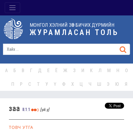
МОНГОЛ ХЭЛНИЙ ЗӨВ БИЧИХ ДҮРМИЙН
ЖУРАМЛАСАН ТОЛЬ
А
Б
В
Г
Д
Е
Ё
Ж
З
И
К
Л
М
Н
О
П
Р
С
Т
У
Ү
Ф
Х
Ц
Ч
Ш
Э
Ю
Я
заа
II.1.1
[үй.ү]
ТОВЧ УТГА