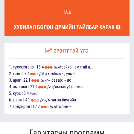
[А.Ө]
ХУВИЛАЛ БОЛОН ДҮРМИЙН ТАЙЛБАР ХАРАХ
ЭРЭЛТТЭЙ ҮГС
1.
гүзээлзгэнэ
I.18.4
сайхан амттай н...
[ж.н]
2.
хэлх
II.7.4
холбож ~, унь ~...
[үй.ү]
3.
араг
I.22.1
~ савар; ~ яс
[ж.н]
4.
эмнэлэг
I.21.4
эмнэх үйл; эмнэ...
[ж.н]
5.
курс
I.5.4
[гад.]
6.
шавж
I.4.1
монгол бичгийн ...
[ж.н]
7.
голдирол
I.17.2
голын ~
[ж.н]
Гар утасны программ