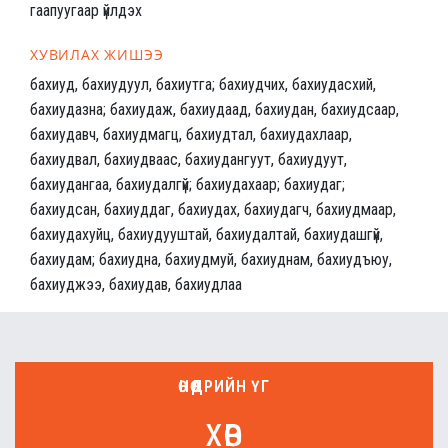
гаапуугаар үйлдэх
ХУВИЛАХ ЖИШЭЭ
бахиуд, бахиудуул, бахиутга; бахиудчих, бахиудасхий,
бахиудазна; бахиудаж, бахиудаад, бахиудан, бахиудсаар,
бахиудавч, бахиудмагц, бахиудтал, бахиудахлаар,
бахиудвал, бахиудваас, бахиудангуут, бахиудуут,
бахиудангаа, бахиудалгүй; бахиудахаар; бахиудаг;
бахиудсан, бахиуддаг, бахиудах, бахиудагч, бахиудмаар,
бахиудахуйц, бахиудууштай, бахиудалтай, бахиудашгүй,
бахиудам; бахиудна, бахиудмуй, бахиуднам, бахиудъюу,
бахиуджээ, бахиудав, бахиудлаа
ӨНӨӨДРИЙН ҮГ
хөв