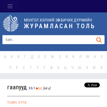
МОНГОЛ ХЭЛНИЙ ЗӨВ БИЧИХ ДҮРМИЙН
ЖУРАМЛАСАН ТОЛЬ
А
Б
В
Г
Д
Е
Ё
Ж
З
И
К
Л
М
Н
О
П
Р
С
Т
У
Ү
Ф
Х
Ц
Ч
Ш
Э
Ю
Я
гаапууд
II.6.1
[үй.ү]
ТОВЧ УТГА