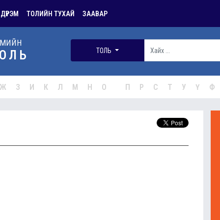
 ДҮРЭМ
ТОЛИЙН ТУХАЙ
ЗААВАР
РМИЙН
ТОЛЬ
ОЛЬ
Ж
З
И
К
Л
М
Н
О
П
Р
С
Т
У
Ү
Ф