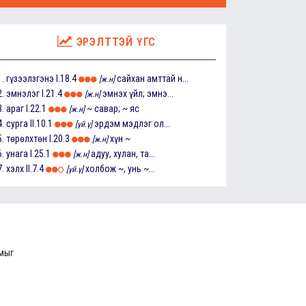
ЭРЭЛТТЭЙ ҮГС
1.
гүзээлзгэнэ
I.18.4
сайхан амттай н...
[ж.н]
2.
эмнэлэг
I.21.4
эмнэх үйл; эмнэ...
[ж.н]
3.
араг
I.22.1
~ савар; ~ яс
[ж.н]
4.
сурга
II.10.1
эрдэм мэдлэг ол...
[үй.ү]
5.
төрөлхтөн
I.20.3
хүн ~
[ж.н]
6.
унага
I.25.1
адуу, хулан, та...
[ж.н]
7.
хэлх
II.7.4
холбож ~, унь ~...
[үй.ү]
ммыг