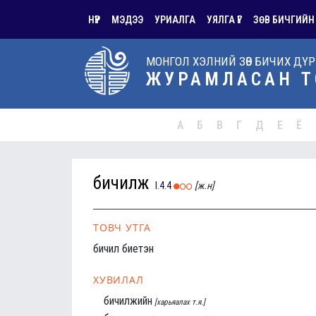
НҮҮР
МЭДЭЭ
УРИАЛГА
УЯЛГА ҮГ
ЗӨВ БИЧГИЙН
МОНГОЛ ХЭЛНИЙ ЗӨВ БИЧИХ ДҮ
ЖУРАМЛАСАН Т
А
Б
В
Г
Д
Е
Ё
бичилж
I.4.4
[ж.н]
ТОВЧ УТГА
бичил биетэн
ХУВИЛАЛ
бичилжийн
[харьяалах т.я.]