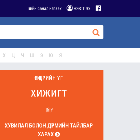
Үгийн санал илгээх
НЭВТРЭХ
Х
Ц
Ч
Ш
Э
Ю
Я
ӨНӨӨДРИЙН ҮГ
хижигт
[ҮЙ.Ү]
ХУВИЛАЛ БОЛОН ДҮРМИЙН ТАЙЛБАР
ХАРАХ