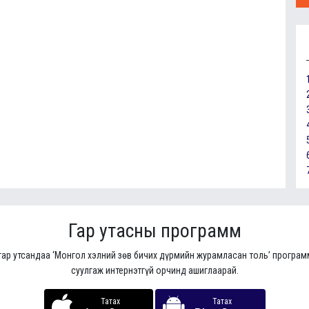
Гар утасны программ
гар утсандаа ‘Монгол хэлний зөв бичих дүрмийн журамласан толь’ програ
суулгаж интернэтгүй орчинд ашиглаарай.
Татах
Татах