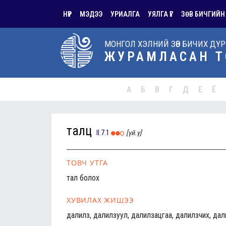
НҮҮР
МЭДЭЭ
УРИАЛГА
УЯЛГА ҮГ
ЗӨВ БИЧГИЙН
МОНГОЛ ХЭЛНИЙ ЗӨВ БИЧИХ ДҮ
ЖУРАМЛАСАН Т
А
Б
В
Г
Д
Е
Ё
талц
II.7.1
[үй.ү]
ТОВЧ УТГА
тал болох
ХУВИЛАХ ЖИШЭЭ
далилз, далилзуул, далилзацгаа, далилзчих, дал