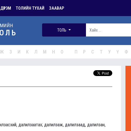
 ДҮРЭМ
ТОЛИЙН ТУХАЙ
ЗААВАР
РМИЙН
ТОЛЬ
ОЛЬ
Ж
З
И
К
Л
М
Н
О
П
Р
С
Т
У
Ү
Ф
илзасхий, далилзаатах; далилзаж, далилзаад, далилзан,