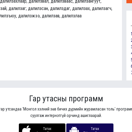
 далилзахлаар, далилзвал, далилзваас, далилзангуут,
зай, далилзаг; далилзсан, далилздаг, далилзах, далилзагч,
алилзъюу, далилзжээ, далилзав, далилзлаа
Гар утасны программ
гар утсандаа ‘Монгол хэлний зөв бичих дүрмийн журамласан толь’ програ
суулгаж интернэтгүй орчинд ашиглаарай.
Татах
Татах