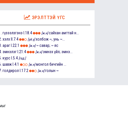
ЭРЭЛТТЭЙ ҮГС
1.
гүзээлзгэнэ
I.18.4
сайхан амттай н...
[ж.н]
2.
хэлх
II.7.4
холбож ~, унь ~...
[үй.ү]
3.
араг
I.22.1
~ савар; ~ яс
[ж.н]
4.
эмнэлэг
I.21.4
эмнэх үйл; эмнэ...
[ж.н]
5.
курс
I.5.4
[гад.]
6.
шавж
I.4.1
монгол бичгийн ...
[ж.н]
7.
голдирол
I.17.2
голын ~
[ж.н]
ммыг