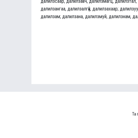
далилзсаар, далилзавч, далилзмагц, далилзтал,
далилзангаа, далилзалгүй, далилзахаар; далилзуу
далилзам; далилзана, далилзмуй, далилзнам, д
Та 