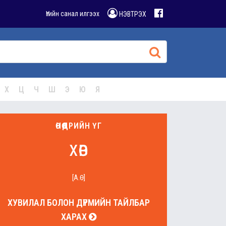
Үгийн санал илгээх
НЭВТРЭХ
Х
Ц
Ч
Ш
Э
Ю
Я
ӨНӨӨДРИЙН ҮГ
хөв
[А.Ө]
ХУВИЛАЛ БОЛОН ДҮРМИЙН ТАЙЛБАР
ХАРАХ